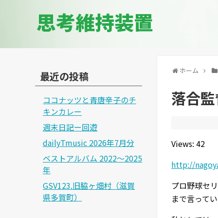
思考維持装置
ホーム
最近の投稿
落合監
ココナッツと青唐辛子のチ
キンカレー
週末日記ー回遊
dailyTmusic 2026年7月分
Views: 42
ベストアルバム 2022～2025
http://nagoy
年
GSV123.旧脇ヶ畑村（滋賀
プロ野球セリ
県多賀町）
まで言ってい