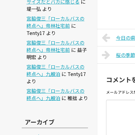
サイズだとバカに感じる
に
堤一弘
より
宮脇俊三「ローカルバスの
終点へ」帝林社宅前
に
Tenty17
より
今日の県議
宮脇俊三「ローカルバスの
終点へ」帝林社宅前
に
益子
桜の季
明宏
より
宮脇俊三「ローカルバスの
終点へ」九艘泊
に
Tenty17
コメント
より
宮脇俊三「ローカルバスの
メールアドレス
終点へ」九艘泊
に
稚拙
より
アーカイブ