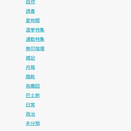
自炊
読書
夏時間
選挙特集
通勤特集
無印珈竰
雑記
月報
路眺
鳥瞰図
巴士旅
日常
政治
未分類