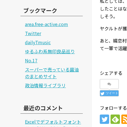
私としては、
したことはな
ブックマーク
しそう。
area.free-active.com
ヤクルトが獲
Twitter
あと、嬬恋村
dailyTmusic
て一軍で活躍
ゆるふわ系無印良品巡り
No.17
スーパーで売っている醤油
シェアする
のまとめサイト
政治情報ライブラリ
ツイート
最近のコメント
フォローする
Excelでデフォルトフォント