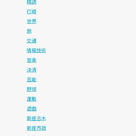
精読
打順
世界
旅
交通
情報技術
音楽
決済
芸能
野球
運動
遊戯
新座志木
新座市政