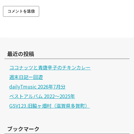
最近の投稿
ココナッツと青唐辛子のチキンカレー
週末日記ー回遊
dailyTmusic 2026年7月分
ベストアルバム 2022～2025年
GSV123.旧脇ヶ畑村（滋賀県多賀町）
ブックマーク