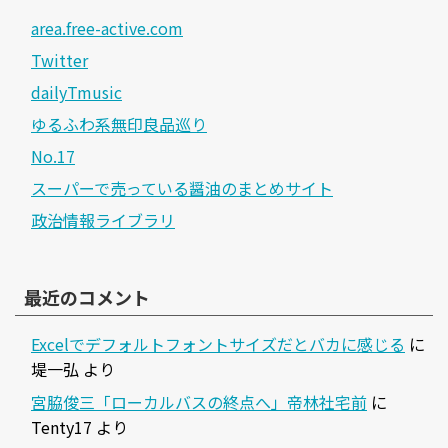
area.free-active.com
Twitter
dailyTmusic
ゆるふわ系無印良品巡り
No.17
スーパーで売っている醤油のまとめサイト
政治情報ライブラリ
最近のコメント
Excelでデフォルトフォントサイズだとバカに感じる
に
堤一弘
より
宮脇俊三「ローカルバスの終点へ」帝林社宅前
に
Tenty17
より