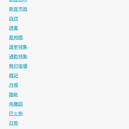
新座市政
自炊
読書
夏時間
選挙特集
通勤特集
無印珈竰
雑記
月報
路眺
鳥瞰図
巴士旅
日常