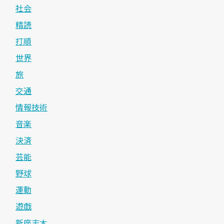
社会
精読
打順
世界
旅
交通
情報技術
音楽
決済
芸能
野球
運動
遊戯
新座志木