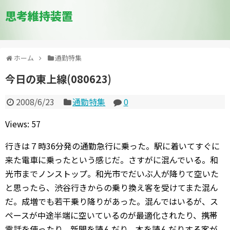
思考維持装置
ホーム
通勤特集
今日の東上線(080623)
2008/6/23
通勤特集
0
Views: 57
行きは７時36分発の通勤急行に乗った。駅に着いてすぐに
来た電車に乗ったという感じだ。さすがに混んでいる。和
光市までノンストップ。和光市でだいぶ人が降りて空いた
と思ったら、渋谷行きからの乗り換え客を受けてまた混ん
だ。成増でも若干乗り降りがあった。混んではいるが、ス
ペースが中途半端に空いているのが最適化されたり、携帯
電話を使ったり、新聞を読んだり、本を読んだりする客が