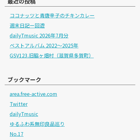
最近の投稿
ココナッツと青唐辛子のチキンカレー
週末日記ー回遊
dailyTmusic 2026年7月分
ベストアルバム 2022～2025年
GSV123.旧脇ヶ畑村（滋賀県多賀町）
ブックマーク
area.free-active.com
Twitter
dailyTmusic
ゆるふわ系無印良品巡り
No.17