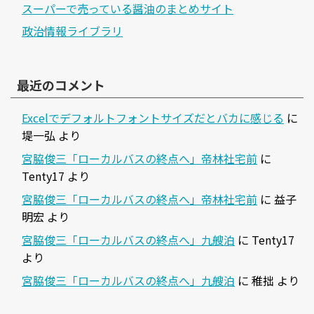
スーパーで売っている醤油のまとめサイト
政治情報ライブラリ
最近のコメント
Excelでデフォルトフォントサイズだとバカに感じる
に
堤一弘
より
宮脇俊三「ローカルバスの終点へ」帝林社宅前
に
Tenty17
より
宮脇俊三「ローカルバスの終点へ」帝林社宅前
に
益子
明宏
より
宮脇俊三「ローカルバスの終点へ」九艘泊
に
Tenty17
より
宮脇俊三「ローカルバスの終点へ」九艘泊
に
稚拙
より