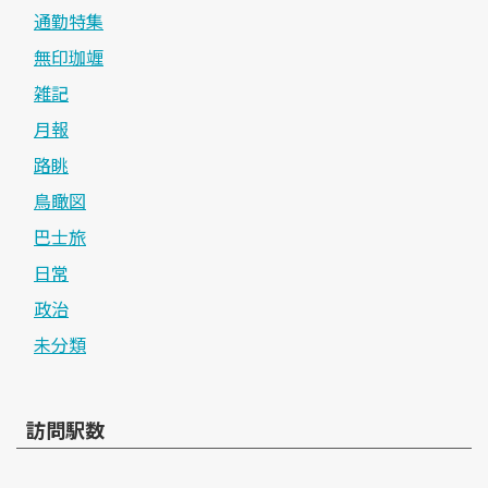
通勤特集
無印珈竰
雑記
月報
路眺
鳥瞰図
巴士旅
日常
政治
未分類
訪問駅数