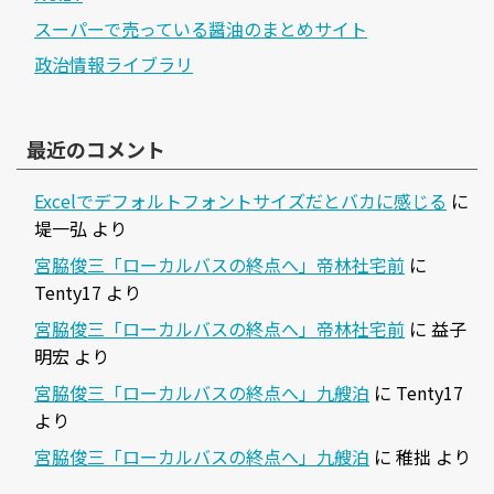
スーパーで売っている醤油のまとめサイト
政治情報ライブラリ
最近のコメント
Excelでデフォルトフォントサイズだとバカに感じる
に
堤一弘
より
宮脇俊三「ローカルバスの終点へ」帝林社宅前
に
Tenty17
より
宮脇俊三「ローカルバスの終点へ」帝林社宅前
に
益子
明宏
より
宮脇俊三「ローカルバスの終点へ」九艘泊
に
Tenty17
より
宮脇俊三「ローカルバスの終点へ」九艘泊
に
稚拙
より