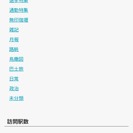
通勤特集
無印珈竰
雑記
月報
路眺
鳥瞰図
巴士旅
日常
政治
未分類
訪問駅数