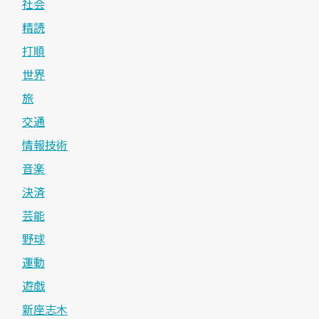
社会
精読
打順
世界
旅
交通
情報技術
音楽
決済
芸能
野球
運動
遊戯
新座志木