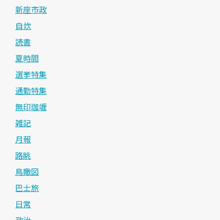
新座市政
自炊
読書
夏時間
選挙特集
通勤特集
無印珈竰
雑記
月報
路眺
鳥瞰図
巴士旅
日常
政治