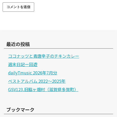
最近の投稿
ココナッツと青唐辛子のチキンカレー
週末日記ー回遊
dailyTmusic 2026年7月分
ベストアルバム 2022～2025年
GSV123.旧脇ヶ畑村（滋賀県多賀町）
ブックマーク