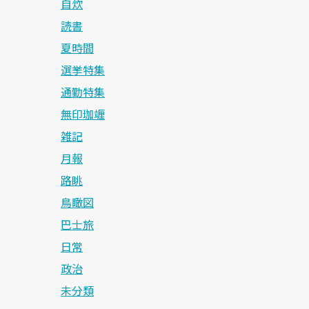
自炊
読書
夏時間
選挙特集
通勤特集
無印珈竰
雑記
月報
路眺
鳥瞰図
巴士旅
日常
政治
未分類