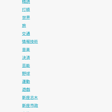
精読
打順
世界
旅
交通
情報技術
音楽
決済
芸能
野球
運動
遊戯
新座志木
新座市政