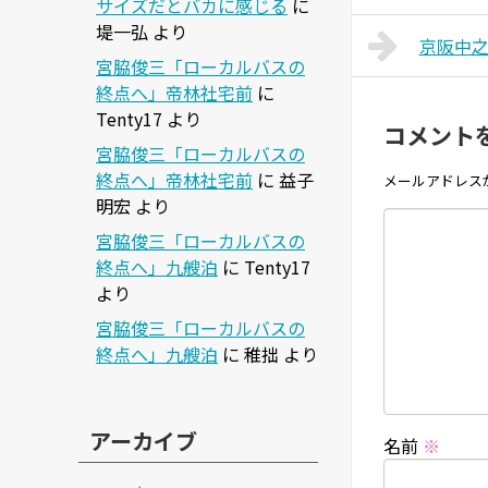
サイズだとバカに感じる
に
堤一弘
より
京阪中
宮脇俊三「ローカルバスの
終点へ」帝林社宅前
に
Tenty17
より
コメント
宮脇俊三「ローカルバスの
終点へ」帝林社宅前
に
益子
メールアドレス
明宏
より
宮脇俊三「ローカルバスの
終点へ」九艘泊
に
Tenty17
より
宮脇俊三「ローカルバスの
終点へ」九艘泊
に
稚拙
より
アーカイブ
名前
※