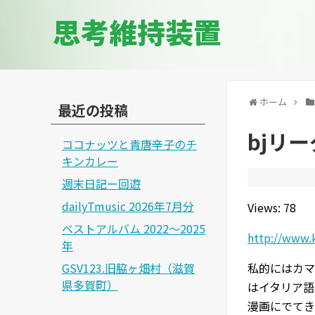
思考維持装置
ホーム
最近の投稿
bjリ
ココナッツと青唐辛子のチ
キンカレー
週末日記ー回遊
dailyTmusic 2026年7月分
Views: 78
ベストアルバム 2022～2025
http://www.
年
GSV123.旧脇ヶ畑村（滋賀
私的にはカマ
県多賀町）
はイタリア語
漫画にでてき