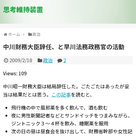
思考維持装置
ホーム
政治
中川財務大臣辞任、と早川法務政務官の活動
2009/2/18
政治
2
Views: 109
中川昭一財務大臣は結局辞任した。ごたごたはあったが妥
当は結果だとは思う。
この記事
を読むと、
飛行機の中で風邪薬を多く飲んで、酒も飲む
夜に男性新聞記者などとサンドイッチをつまみながら、
ジントニック３～４杯を飲み、睡眠薬を服用
次の日の昼は昼食会を抜け出して、財務省幹部や女性記