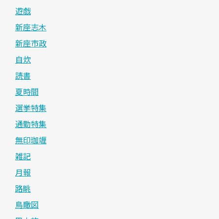
遊戯
新座志木
新座市政
自炊
読書
夏時間
選挙特集
通勤特集
無印珈竰
雑記
月報
路眺
鳥瞰図