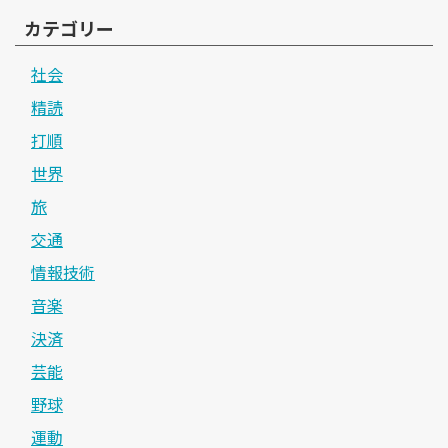
カテゴリー
社会
精読
打順
世界
旅
交通
情報技術
音楽
決済
芸能
野球
運動