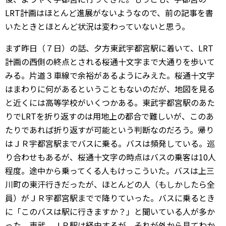
LRT計画はほとんど進展がないようなので、前の記事を書
いたときとほとんど状況は変わっていないと思う。
まず昨日（７日）の話、夕方東武宇都宮駅に着いて、LRT
計画の西側の終点とされる桜通十文字まで大通りを歩いて
みる。片道３車線で余裕があるようにみえた。桜通十文字
はまわりに何があるということもないのだが、地図を見る
と近くには高等学校がいくつかある。東武宇都宮駅のあた
りでLRTを折り返すのは用地上の都合で難しいが、このあ
たりであれば折り返すが可能という判断なのだろう。帰り
はＪＲ宇都宮駅までバスに乗る。バスは頻発している。巡
り合わせもあるが、桜通十文字の時点はバスの乗客は10人
程度。途中から乗ってくる人もけっこういた。バスは上三
川町の東汗行きだったが、ほとんどの人（もしかしたら全
員）がＪＲ宇都宮駅までで降りていった。バスに乗るとき
に「このバスは駅に行きますか？」と聞いている人が多か
った。東武、ＪＲ駅は経由するが、それが外から見てわか