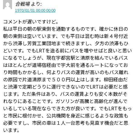
合戦場
より:
1970/01/01 00:00 00:00
コメントが遅いですけど。
私は平日の朝の駅東側を通勤するものです、確かに休日の
朝の東側は空いています、でも平日は混む時は新４号付近
から渋滞し芳賀工業団地まで続きますし、夕方の渋滞もひ
どいです。でもLRTを造る前にバスを増やせばと良いと思い
になるでしょうが、現在宇都宮駅と清原を結んでいるバス
はほとんどが道場宿経由で宇大前を通るルートになってお
り時間もかかるし、何よりバスの運賃が高いのもバス離れ
の原因で片道清原まで５００円以上はします。柳田経由だ
と渋滞で定期どうりに運行できないのでLRTは必要だと感
じます。ただ条件はあり、バスの運賃よりも安く本数がそ
れなりにあることです。ガソリンが高騰と高齢化が進んで
いるしている現在ならできた方が良いです。でもLRTをもっ
と市民に根付かせ、公共機関を身近に感じるような政策も
必要ですし、市民の車は１人一台思考も見直す機会だと思
います。