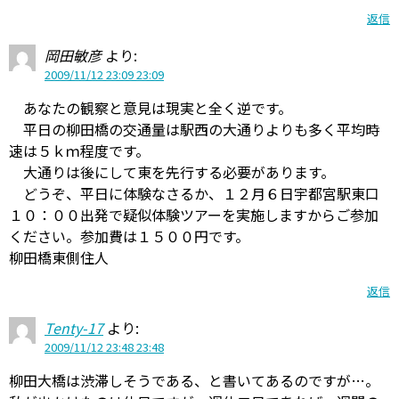
返信
岡田敏彦
より:
2009/11/12 23:09 23:09
あなたの観察と意見は現実と全く逆です。
平日の柳田橋の交通量は駅西の大通りよりも多く平均時
速は５ｋｍ程度です。
大通りは後にして東を先行する必要があります。
どうぞ、平日に体験なさるか、１２月６日宇都宮駅東口
１０：００出発で疑似体験ツアーを実施しますからご参加
ください。参加費は１５００円です。
柳田橋東側住人
返信
Tenty-17
より:
2009/11/12 23:48 23:48
柳田大橋は渋滞しそうである、と書いてあるのですが…。