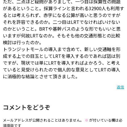
ただ、二点ほど疑問がありまして、一つ目は採算性の問題
があるということ。採算ラインと言われる32900人も利用す
るとは考えられず、赤字になる公算が高いと思うのですが
それを許容できるのか。二つ目はLRTでなければいけない
のかということ。BRTや基幹バスのような形でもいいと思
いますが何故LRTなのか。そもそも他の交通形態との比較
検討は行ったのか。
トランジットモールの導入まで含めて、新しい交通軸を形
成する上での目玉としてLRTを導入するのであれば話は別
ですが、現状では単にLRTを導入すればよかろう、と考え
ていると見受けられたので個人的な意見としてLRTの導入
に消極的な結論とさせて頂きました。
返信
コメントをどうぞ
メールアドレスが公開されることはありません。
※
が付いている欄は必
須項目です