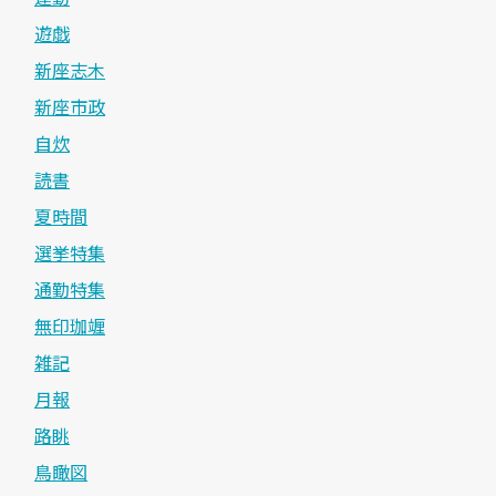
遊戯
新座志木
新座市政
自炊
読書
夏時間
選挙特集
通勤特集
無印珈竰
雑記
月報
路眺
鳥瞰図