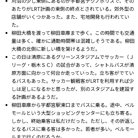
刈沼の少し東側にあるのが宇都宮テクノポリスで、その
あたりがLRT計画の東側の終点とされている。郊外型の
店舗がいくつかあった。また、宅地開発も行われてい
た。
柳田大橋を渡って柳田車庫まで歩く。この時間でも交通
量は多く、確かに通勤時間帯は混雑しそうである。柳田
大橋の北側に新しい橋を架けるようだ。
この日は清原にあるグリーンスタジアムでサッカー（Ｊ
リーグ・栃木ＳＣ）の試合があって、シャトルバスが清
原方面に向かって何台か走っていった。立ち客がでてい
るバスもあった。サッカー観戦客がLRTを利用すれば少
しは足しになるかと思ったが、別のスタジアムを建設す
る計画があるようだ。
柳田車庫から宇都宮駅東口までバスに乗る。途中、ベル
モールという大型ショッピングセンターにも立ち寄る。
しかし、終始乗客は私だけだった。ただし、その折返し
となるバスに乗る客は多かった。若者が多い。ベルモー
ルまで行くのだろうか。