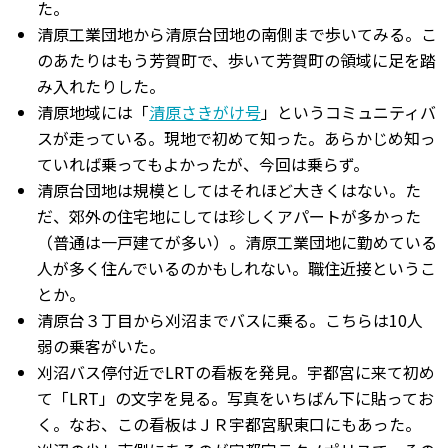
た。
清原工業団地から清原台団地の南側まで歩いてみる。こ
のあたりはもう芳賀町で、歩いて芳賀町の領域に足を踏
み入れたりした。
清原地域には「
清原さきがけ号
」というコミュニティバ
スが走っている。現地で初めて知った。あらかじめ知っ
ていれば乗ってもよかったが、今回は乗らず。
清原台団地は規模としてはそれほど大きくはない。た
だ、郊外の住宅地にしては珍しくアパートが多かった
（普通は一戸建てが多い）。清原工業団地に勤めている
人が多く住んでいるのかもしれない。職住近接というこ
とか。
清原台３丁目から刈沼までバスに乗る。こちらは10人
弱の乗客がいた。
刈沼バス停付近でLRTの看板を発見。宇都宮に来て初め
て「LRT」の文字を見る。写真をいちばん下に貼ってお
く。なお、この看板はＪＲ宇都宮駅東口にもあった。