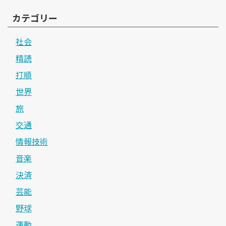
カテゴリー
社会
精読
打順
世界
旅
交通
情報技術
音楽
決済
芸能
野球
運動