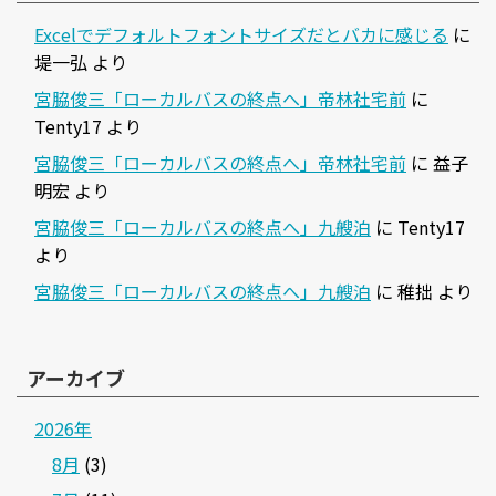
Excelでデフォルトフォントサイズだとバカに感じる
に
堤一弘
より
宮脇俊三「ローカルバスの終点へ」帝林社宅前
に
Tenty17
より
宮脇俊三「ローカルバスの終点へ」帝林社宅前
に
益子
明宏
より
宮脇俊三「ローカルバスの終点へ」九艘泊
に
Tenty17
より
宮脇俊三「ローカルバスの終点へ」九艘泊
に
稚拙
より
アーカイブ
2026年
8月
(3)