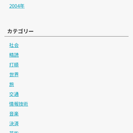
2004年
カテゴリー
社会
精読
打順
世界
旅
交通
情報技術
音楽
決済
芸能