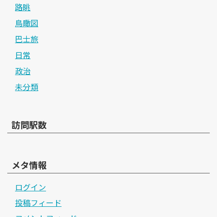
路眺
鳥瞰図
巴士旅
日常
政治
未分類
訪問駅数
メタ情報
ログイン
投稿フィード