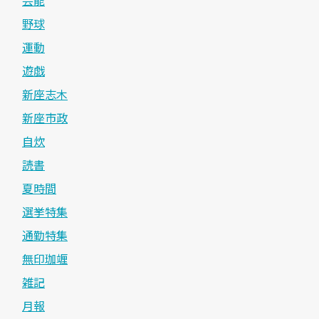
野球
運動
遊戯
新座志木
新座市政
自炊
読書
夏時間
選挙特集
通勤特集
無印珈竰
雑記
月報