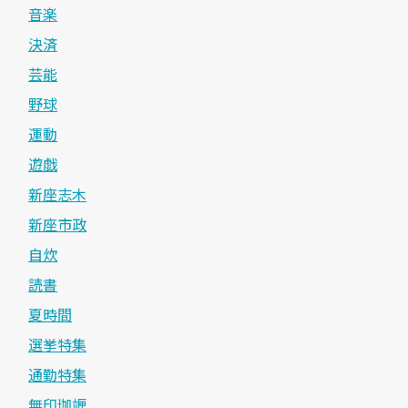
音楽
決済
芸能
野球
運動
遊戯
新座志木
新座市政
自炊
読書
夏時間
選挙特集
通勤特集
無印珈竰