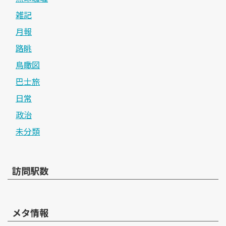
雑記
月報
路眺
鳥瞰図
巴士旅
日常
政治
未分類
訪問駅数
メタ情報