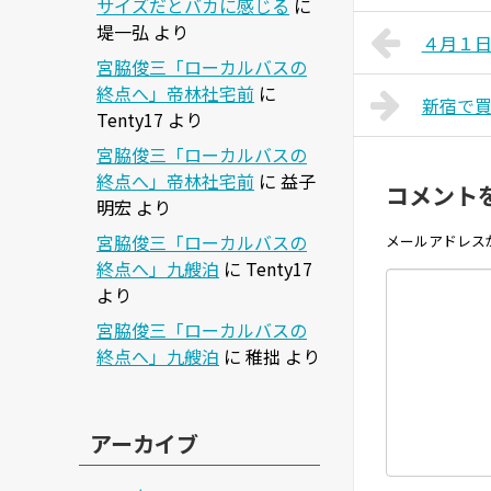
サイズだとバカに感じる
に
堤一弘
より
４月１
宮脇俊三「ローカルバスの
終点へ」帝林社宅前
に
新宿で
Tenty17
より
宮脇俊三「ローカルバスの
終点へ」帝林社宅前
に
益子
コメント
明宏
より
宮脇俊三「ローカルバスの
メールアドレス
終点へ」九艘泊
に
Tenty17
より
宮脇俊三「ローカルバスの
終点へ」九艘泊
に
稚拙
より
アーカイブ