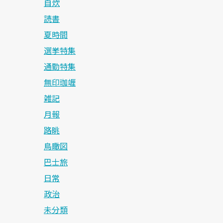
自炊
読書
夏時間
選挙特集
通勤特集
無印珈竰
雑記
月報
路眺
鳥瞰図
巴士旅
日常
政治
未分類