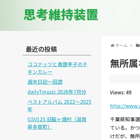
思考維持装置
ホーム
最近の投稿
無所属
ココナッツと青唐辛子のチ
キンカレー
週末日記ー回遊
dailyTmusic 2026年7月分
Views: 49
ベストアルバム 2022～2025
http://www.
年
GSV123.旧脇ヶ畑村（滋賀
千葉県知事選
県多賀町）
ている。かつ
けだが、無所