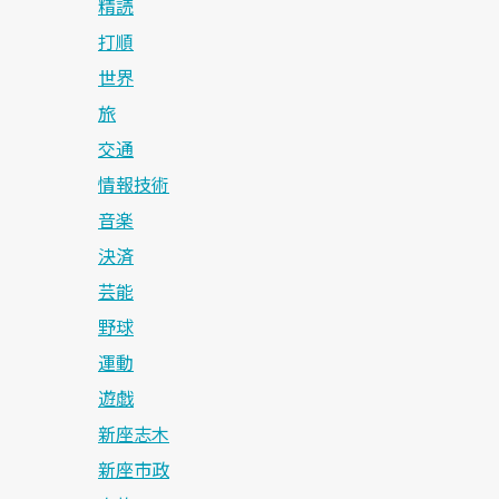
精読
打順
世界
旅
交通
情報技術
音楽
決済
芸能
野球
運動
遊戯
新座志木
新座市政