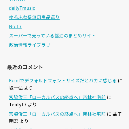
dailyTmusic
ゆるふわ系無印良品巡り
No.17
スーパーで売っている醤油のまとめサイト
政治情報ライブラリ
最近のコメント
Excelでデフォルトフォントサイズだとバカに感じる
に
堤一弘
より
宮脇俊三「ローカルバスの終点へ」帝林社宅前
に
Tenty17
より
宮脇俊三「ローカルバスの終点へ」帝林社宅前
に
益子
明宏
より