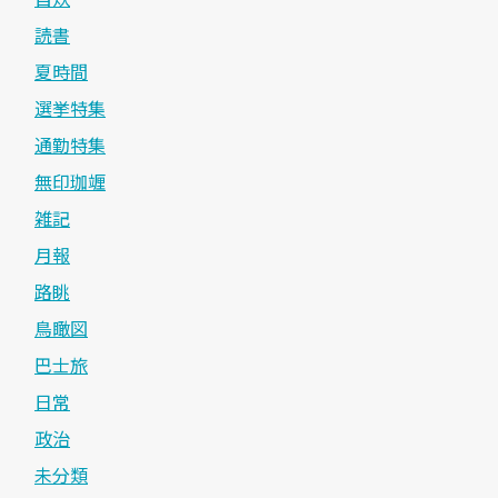
読書
夏時間
選挙特集
通勤特集
無印珈竰
雑記
月報
路眺
鳥瞰図
巴士旅
日常
政治
未分類