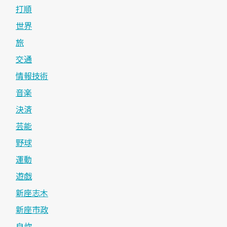
打順
世界
旅
交通
情報技術
音楽
決済
芸能
野球
運動
遊戯
新座志木
新座市政
自炊