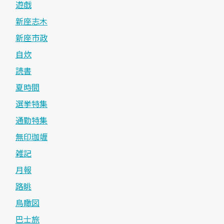
遊戯
新座志木
新座市政
自炊
読書
夏時間
選挙特集
通勤特集
無印珈竰
雑記
月報
路眺
鳥瞰図
巴士旅