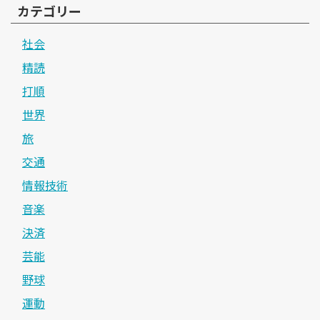
カテゴリー
社会
精読
打順
世界
旅
交通
情報技術
音楽
決済
芸能
野球
運動