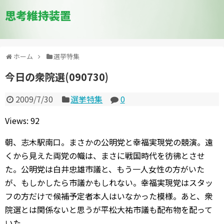
思考維持装置
ホーム
選挙特集
今日の衆院選(090730)
2009/7/30
選挙特集
0
Views: 92
朝、志木駅南口。まさかの公明党と幸福実現党の競演。遠
くから見えた両党の幟は、まさに戦国時代を彷彿とさせ
た。公明党は白井忠雄市議と、もう一人女性の方がいた
が、もしかしたら市議かもしれない。幸福実現党はスタッ
フの方だけで候補予定者本人はいなかった模様。あと、衆
院選とは関係ないと思うが平松大祐市議も配布物を配って
いた。