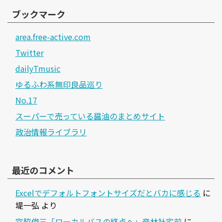
ブックマーク
area.free-active.com
Twitter
dailyTmusic
ゆるふわ系無印良品巡り
No.17
スーパーで売っている醤油のまとめサイト
政治情報ライブラリ
最近のコメント
Excelでデフォルトフォントサイズだとバカに感じる
に
堤一弘
より
宮脇俊三「ローカルバスの終点へ」帝林社宅前
に