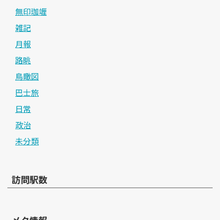
無印珈竰
雑記
月報
路眺
鳥瞰図
巴士旅
日常
政治
未分類
訪問駅数
メタ情報