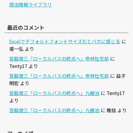
政治情報ライブラリ
最近のコメント
Excelでデフォルトフォントサイズだとバカに感じる
に
堤一弘
より
宮脇俊三「ローカルバスの終点へ」帝林社宅前
に
Tenty17
より
宮脇俊三「ローカルバスの終点へ」帝林社宅前
に
益子
明宏
より
宮脇俊三「ローカルバスの終点へ」九艘泊
に
Tenty17
より
宮脇俊三「ローカルバスの終点へ」九艘泊
に
稚拙
より