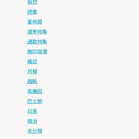
自炊
読書
夏時間
選挙特集
通勤特集
無印珈竰
雑記
月報
路眺
鳥瞰図
巴士旅
日常
政治
未分類