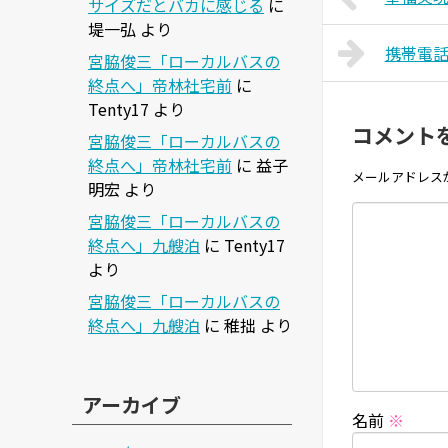
サイズだとバカに感じる
に
堤一弘
より
携帯電
宮脇俊三「ローカルバスの
終点へ」帝林社宅前
に
Tenty17
より
コメント
宮脇俊三「ローカルバスの
終点へ」帝林社宅前
に
益子
メールアドレス
明宏
より
宮脇俊三「ローカルバスの
終点へ」九艘泊
に
Tenty17
より
宮脇俊三「ローカルバスの
終点へ」九艘泊
に
稚拙
より
アーカイブ
名前
※