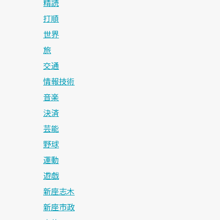
精読
打順
世界
旅
交通
情報技術
音楽
決済
芸能
野球
運動
遊戯
新座志木
新座市政