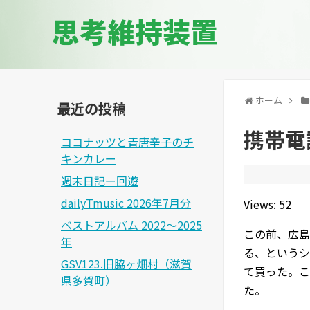
思考維持装置
ホーム
最近の投稿
携帯電
ココナッツと青唐辛子のチ
キンカレー
週末日記ー回遊
dailyTmusic 2026年7月分
Views: 52
ベストアルバム 2022～2025
この前、広島
年
る、というシ
GSV123.旧脇ヶ畑村（滋賀
て買った。こ
県多賀町）
た。