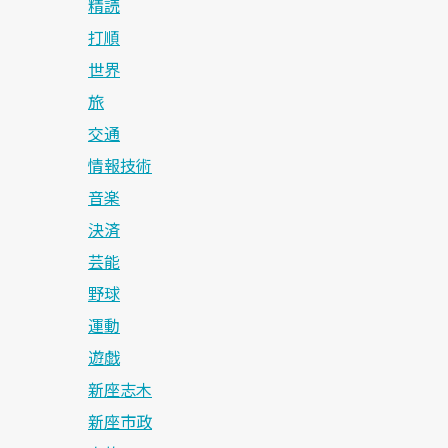
精読
打順
世界
旅
交通
情報技術
音楽
決済
芸能
野球
運動
遊戯
新座志木
新座市政