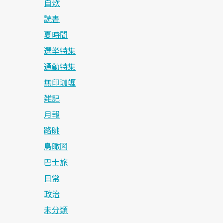
自炊
読書
夏時間
選挙特集
通勤特集
無印珈竰
雑記
月報
路眺
鳥瞰図
巴士旅
日常
政治
未分類