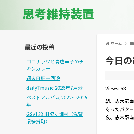
思考維持装置
ホーム
最近の投稿
今日の市
ココナッツと青唐辛子のチ
キンカレー
週末日記ー回遊
dailyTmusic 2026年7月分
Views: 68
ベストアルバム 2022～2025
朝、志木駅南
年
あったパター
GSV123.旧脇ヶ畑村（滋賀
夜、志木駅南
県多賀町）