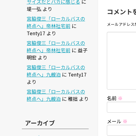
サイズだとバカに感じる
に
堤一弘
より
コメント
宮脇俊三「ローカルバスの
メールアドレス
終点へ」帝林社宅前
に
Tenty17
より
宮脇俊三「ローカルバスの
終点へ」帝林社宅前
に
益子
明宏
より
宮脇俊三「ローカルバスの
終点へ」九艘泊
に
Tenty17
より
宮脇俊三「ローカルバスの
名前
※
終点へ」九艘泊
に
稚拙
より
メール
※
アーカイブ