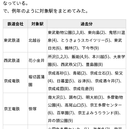
なっている。
で、例年のように対象駅をまとめてみた。
鉄道会社
対象駅
過去分
東武動物公園(1,3,8)、東向島(2)、鬼怒川温
東武鉄道
北越谷
泉(4)、とうきょうスカイツリー(5)、東武
日光(6)、館林(7)、下今市(9)
所沢(1,2,3)、飯能(4,9)、本川越(5)、大泉学
西武鉄道
花小金井
園(6)、西武秩父(7)、豊島園(8)
京成高砂(1)、青砥(2)、京成立石(3)、柴又
堀切菖蒲
京成電鉄
(4)、日暮里(5)、谷津(6)、京成酒々井(7)、
園
京成成田(8)、京成佐倉(9)
南大沢(1)、調布(2)、明大前(3)、多摩動物
公園(4)、高尾山口(5)、京王多摩センター
京王電鉄
笹塚
(6)、百草園(7)、京王よみうりランド(8)、
井の頭公園(9)