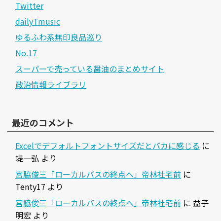
Twitter
dailyTmusic
ゆるふわ系無印良品巡り
No.17
スーパーで売っている醤油のまとめサイト
政治情報ライブラリ
最近のコメント
Excelでデフォルトフォントサイズだとバカに感じる
に
堤一弘
より
宮脇俊三「ローカルバスの終点へ」帝林社宅前
に
Tenty17
より
宮脇俊三「ローカルバスの終点へ」帝林社宅前
に
益子
明宏
より