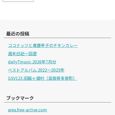
最近の投稿
ココナッツと青唐辛子のチキンカレー
週末日記ー回遊
dailyTmusic 2026年7月分
ベストアルバム 2022～2025年
GSV123.旧脇ヶ畑村（滋賀県多賀町）
ブックマーク
area.free-active.com