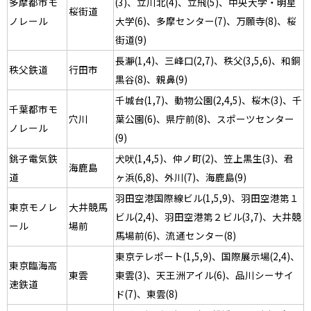
多摩都市モ
(3)、立川北(4)、立飛(5)、中央大学・明星
桜街道
ノレール
大学(6)、多摩センター(7)、万願寺(8)、桜
街道(9)
長瀞(1,4)、三峰口(2,7)、秩父(3,5,6)、和銅
秩父鉄道
行田市
黒谷(8)、親鼻(9)
千城台(1,7)、動物公園(2,4,5)、桜木(3)、千
千葉都市モ
穴川
葉公園(6)、県庁前(8)、スポーツセンター
ノレール
(9)
銚子電気鉄
犬吠(1,4,5)、仲ノ町(2)、笠上黒生(3)、君
海鹿島
道
ヶ浜(6,8)、外川(7)、海鹿島(9)
羽田空港国際線ビル(1,5,9)、羽田空港第１
東京モノレ
大井競馬
ビル(2,4)、羽田空港第２ビル(3,7)、大井競
ール
場前
馬場前(6)、流通センター(8)
東京テレポート(1,5,9)、国際展示場(2,4)、
東京臨海高
東雲
東雲(3)、天王洲アイル(6)、品川シーサイ
速鉄道
ド(7)、東雲(8)