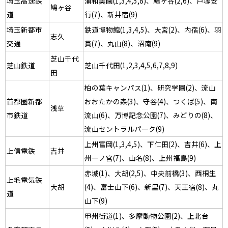
埼玉高速鉄
浦和美園(1,3,4,5,8)、鳩ヶ谷(2,6)、戸塚安
鳩ヶ谷
道
行(7)、新井宿(9)
埼玉新都市
鉄道博物館(1,3,4,5)、大宮(2)、内宿(6)、羽
志久
交通
貫(7)、丸山(8)、沼南(9)
芝山千代
芝山鉄道
芝山千代田(1,2,3,4,5,6,7,8,9)
田
柏の葉キャンパス(1)、研究学園(2)、流山
首都圏新都
おおたかの森(3)、守谷(4)、つくば(5)、南
浅草
市鉄道
流山(6)、万博記念公園(7)、みどりの(8)、
流山セントラルパーク(9)
上州富岡(1,3,4,5)、下仁田(2)、吉井(6)、上
上信電鉄
吉井
州一ノ宮(7)、山名(8)、上州福島(9)
赤城(1)、大胡(2,5)、中央前橋(3)、西桐生
上毛電気鉄
大胡
(4)、富士山下(6)、新里(7)、天王宿(8)、丸
道
山下(9)
甲州街道(1)、多摩動物公園(2)、上北台