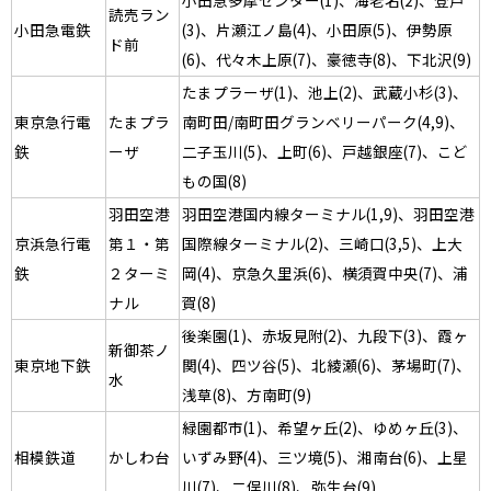
小田急多摩センター(1)、海老名(2)、登戸
読売ラン
小田急電鉄
(3)、片瀬江ノ島(4)、小田原(5)、伊勢原
ド前
(6)、代々木上原(7)、豪徳寺(8)、下北沢(9)
たまプラーザ(1)、池上(2)、武蔵小杉(3)、
東京急行電
たまプラ
南町田/南町田グランベリーパーク(4,9)、
鉄
ーザ
二子玉川(5)、上町(6)、戸越銀座(7)、こど
もの国(8)
羽田空港
羽田空港国内線ターミナル(1,9)、羽田空港
京浜急行電
第１・第
国際線ターミナル(2)、三崎口(3,5)、上大
鉄
２ターミ
岡(4)、京急久里浜(6)、横須賀中央(7)、浦
ナル
賀(8)
後楽園(1)、赤坂見附(2)、九段下(3)、霞ヶ
新御茶ノ
東京地下鉄
関(4)、四ツ谷(5)、北綾瀬(6)、茅場町(7)、
水
浅草(8)、方南町(9)
緑園都市(1)、希望ヶ丘(2)、ゆめヶ丘(3)、
相模鉄道
かしわ台
いずみ野(4)、三ツ境(5)、湘南台(6)、上星
川(7)、二俣川(8)、弥生台(9)