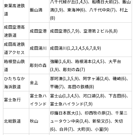
八千代緑が丘(1,4,5)、船橋日大前(2)、飯山
東葉高速鉄
飯山満
満(3,9)、東海神(6)、八千代中央(7)、村上
道
(8)
成田空港高
成田空港
成田空港(5,7,9)、空港第２ビル(6,8)
速鉄道
成田高速鉄
成田湯川
成田湯川(1,2,3,4,5,6,7,8,9)
道アクセス
箱根登山鉄
強羅(1,6,8)、箱根湯本(2,4,5)、大平台
彫刻の森
道
(3,9)、彫刻の森(7)
ひたちなか
那珂湊(1,3,5,9)、阿字ヶ浦(2,4)、磯崎(6)、
金上
海浜鉄道
平磯(7)、高田の鉄橋(8)
富士急ハ
富士山(1,3,4,5)、河口湖(2,8)、下吉田(6)、
富士急行
イランド
富士急ハイランド(7,9)
印旛日本医大(1)、印西牧の原(2)、千葉ニ
北総鉄道
秋山
ュータウン中央(3,4)、新柴又(5)、矢切
(6)、白井(7)、大町(8)、小室(9)