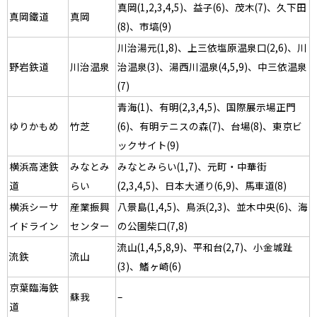
真岡(1,2,3,4,5)、益子(6)、茂木(7)、久下田
真岡鐵道
真岡
(8)、市塙(9)
川治湯元(1,8)、上三依塩原温泉口(2,6)、川
野岩鉄道
川治温泉
治温泉(3)、湯西川温泉(4,5,9)、中三依温泉
(7)
青海(1)、有明(2,3,4,5)、国際展示場正門
ゆりかもめ
竹芝
(6)、有明テニスの森(7)、台場(8)、東京ビ
ックサイト(9)
横浜高速鉄
みなとみ
みなとみらい(1,7)、元町・中華街
道
らい
(2,3,4,5)、日本大通り(6,9)、馬車道(8)
横浜シーサ
産業振興
八景島(1,4,5)、鳥浜(2,3)、並木中央(6)、海
イドライン
センター
の公園柴口(7,8)
流山(1,4,5,8,9)、平和台(2,7)、小金城趾
流鉄
流山
(3)、鰭ヶ崎(6)
京葉臨海鉄
蘇我
–
道