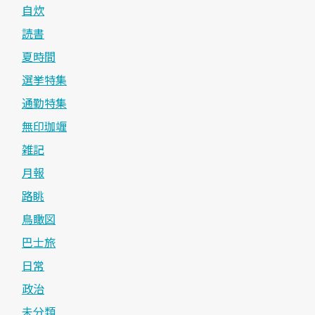
自炊
読書
夏時間
選挙特集
通勤特集
無印珈竰
雑記
月報
路眺
鳥瞰図
巴士旅
日常
政治
未分類