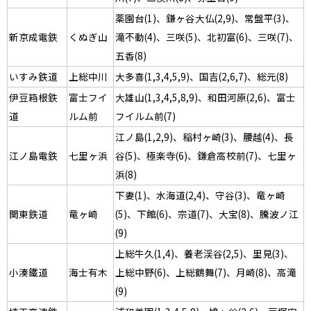
薬園台(1)、鎌ヶ谷大仏(2,9)、常盤平(3)、
新京成電鉄
くぬぎ山
滝不動(4)、三咲(5)、北初富(6)、三咲(7)、
五香(8)
いすみ鉄道
上総中川
大多喜(1,3,4,5,9)、国吉(2,6,7)、総元(8)
伊豆箱根鉄
富士フイ
大雄山(1,3,4,5,8,9)、和田河原(2,6)、富士
道
ルム前
フイルム前(7)
江ノ島(1,2,9)、稲村ヶ崎(3)、腰越(4)、長
江ノ島電鉄
七里ヶ浜
谷(5)、極楽寺(6)、鎌倉高校前(7)、七里ヶ
浜(8)
下妻(1)、水海道(2,4)、守谷(3)、竜ヶ崎
関東鉄道
竜ヶ崎
(5)、下館(6)、宗道(7)、大宝(8)、騰波ノ江
(9)
上総牛久(1,4)、養老渓谷(2,5)、里見(3)、
小湊鐵道
海士有木
上総中野(6)、上総鶴舞(7)、月崎(8)、高滝
(9)