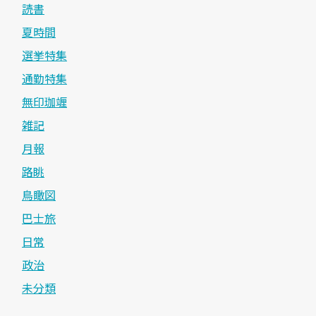
読書
夏時間
選挙特集
通勤特集
無印珈竰
雑記
月報
路眺
鳥瞰図
巴士旅
日常
政治
未分類