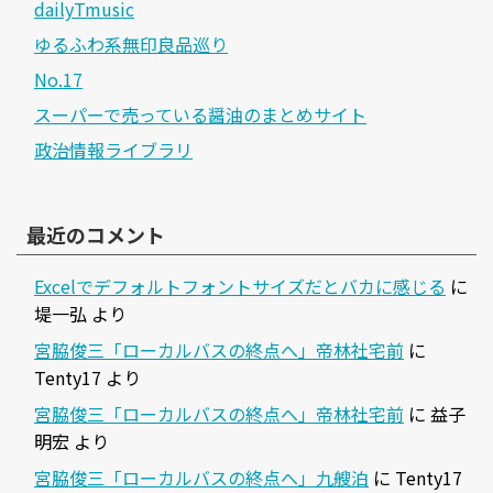
dailyTmusic
ゆるふわ系無印良品巡り
No.17
スーパーで売っている醤油のまとめサイト
政治情報ライブラリ
最近のコメント
Excelでデフォルトフォントサイズだとバカに感じる
に
堤一弘
より
宮脇俊三「ローカルバスの終点へ」帝林社宅前
に
Tenty17
より
宮脇俊三「ローカルバスの終点へ」帝林社宅前
に
益子
明宏
より
宮脇俊三「ローカルバスの終点へ」九艘泊
に
Tenty17