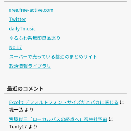
area.free-active.com
Twitter
dailyTmusic
ゆるふわ系無印良品巡り
No.17
スーパーで売っている醤油のまとめサイト
政治情報ライブラリ
最近のコメント
Excelでデフォルトフォントサイズだとバカに感じる
に
堤一弘
より
宮脇俊三「ローカルバスの終点へ」帝林社宅前
に
Tenty17
より