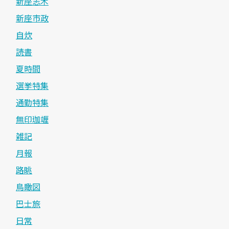
新座志木
新座市政
自炊
読書
夏時間
選挙特集
通勤特集
無印珈竰
雑記
月報
路眺
鳥瞰図
巴士旅
日常