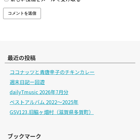
最近の投稿
ココナッツと青唐辛子のチキンカレー
週末日記ー回遊
dailyTmusic 2026年7月分
ベストアルバム 2022～2025年
GSV123.旧脇ヶ畑村（滋賀県多賀町）
ブックマーク