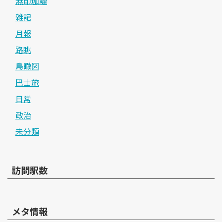
無印珈竰
雑記
月報
路眺
鳥瞰図
巴士旅
日常
政治
未分類
訪問駅数
メタ情報