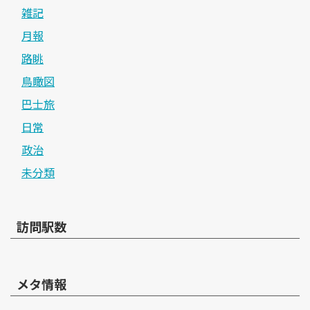
雑記
月報
路眺
鳥瞰図
巴士旅
日常
政治
未分類
訪問駅数
メタ情報