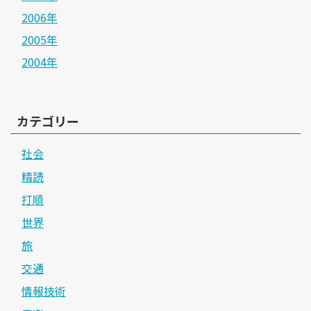
2006年
2005年
2004年
カテゴリー
社会
精読
打順
世界
旅
交通
情報技術