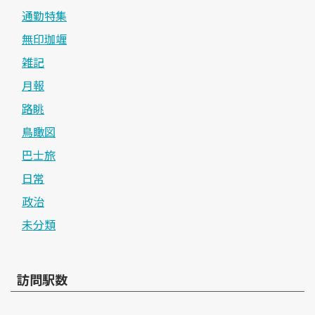
通勤特集
無印珈竰
雑記
月報
路眺
鳥瞰図
巴士旅
日常
政治
未分類
訪問駅数