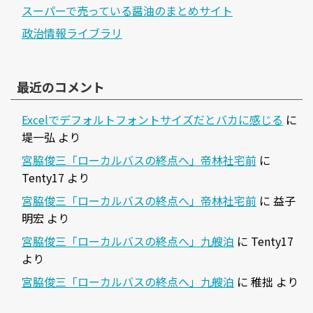
スーパーで売っている醤油のまとめサイト
政治情報ライブラリ
最近のコメント
Excelでデフォルトフォントサイズだとバカに感じる
に
堤一弘
より
宮脇俊三「ローカルバスの終点へ」帝林社宅前
に
Tenty17
より
宮脇俊三「ローカルバスの終点へ」帝林社宅前
に
益子
明宏
より
宮脇俊三「ローカルバスの終点へ」九艘泊
に
Tenty17
より
宮脇俊三「ローカルバスの終点へ」九艘泊
に
稚拙
より