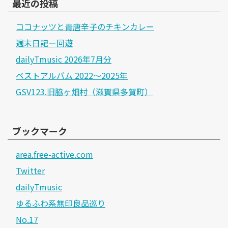
最近の投稿
ココナッツと青唐辛子のチキンカレー
週末日記ー回遊
dailyTmusic 2026年7月分
ベストアルバム 2022～2025年
GSV123.旧脇ヶ畑村（滋賀県多賀町）
ブックマーク
area.free-active.com
Twitter
dailyTmusic
ゆるふわ系無印良品巡り
No.17