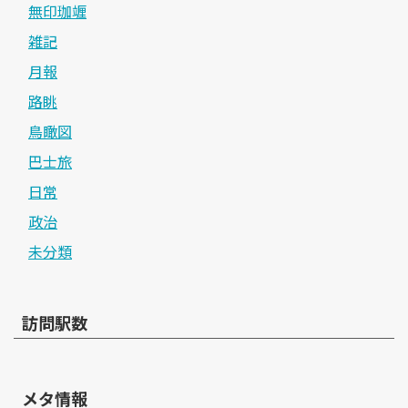
無印珈竰
雑記
月報
路眺
鳥瞰図
巴士旅
日常
政治
未分類
訪問駅数
メタ情報