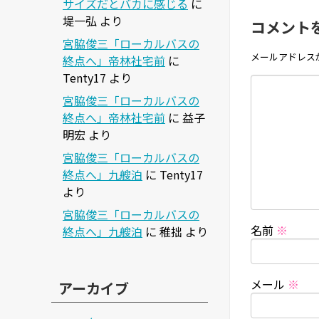
サイズだとバカに感じる
に
堤一弘
より
コメント
宮脇俊三「ローカルバスの
メールアドレス
終点へ」帝林社宅前
に
Tenty17
より
宮脇俊三「ローカルバスの
終点へ」帝林社宅前
に
益子
明宏
より
宮脇俊三「ローカルバスの
終点へ」九艘泊
に
Tenty17
より
宮脇俊三「ローカルバスの
名前
※
終点へ」九艘泊
に
稚拙
より
メール
※
アーカイブ