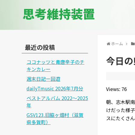
思考維持装置
ホーム
最近の投稿
今日の県
ココナッツと青唐辛子のチ
キンカレー
週末日記ー回遊
dailyTmusic 2026年7月分
Views: 76
ベストアルバム 2022～2025
朝、志木駅南
年
けだった様子
GSV123.旧脇ヶ畑村（滋賀
スにたくさん
県多賀町）