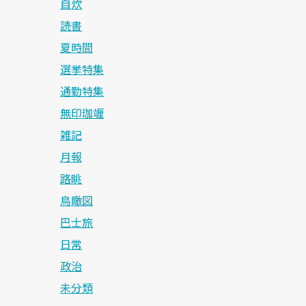
自炊
読書
夏時間
選挙特集
通勤特集
無印珈竰
雑記
月報
路眺
鳥瞰図
巴士旅
日常
政治
未分類