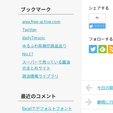
シェアする
ブックマーク
area.free-active.com
ツイート
Twitter
dailyTmusic
フォローする
ゆるふわ系無印良品巡り
No.17
スーパーで売っている醤油
のまとめサイト
政治情報ライブラリ
今日の県議
最近のコメント
静岡に
Excelでデフォルトフォント