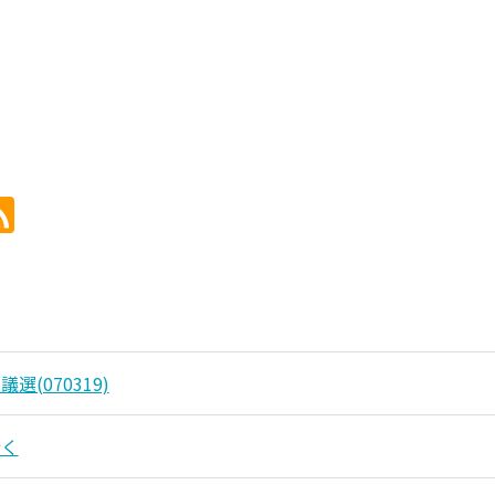
選(070319)
行く