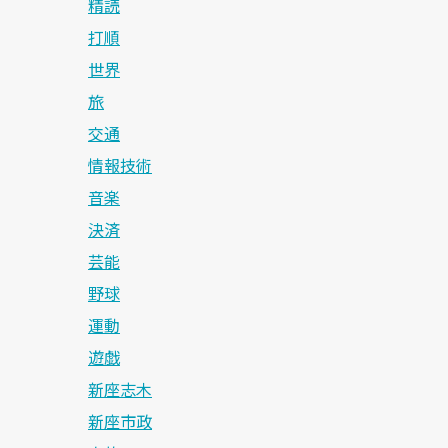
精読
打順
世界
旅
交通
情報技術
音楽
決済
芸能
野球
運動
遊戯
新座志木
新座市政