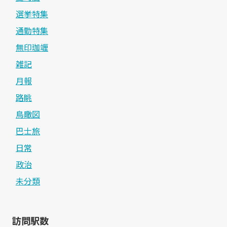
選挙特集
通勤特集
無印珈竰
雑記
月報
路眺
鳥瞰図
巴士旅
日常
政治
未分類
訪問駅数