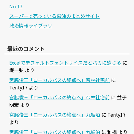
No.17
スーパーで売っている醤油のまとめサイト
政治情報ライブラリ
最近のコメント
Excelでデフォルトフォントサイズだとバカに感じる
に
堤一弘
より
宮脇俊三「ローカルバスの終点へ」帝林社宅前
に
Tenty17
より
宮脇俊三「ローカルバスの終点へ」帝林社宅前
に
益子
明宏
より
宮脇俊三「ローカルバスの終点へ」九艘泊
に
Tenty17
より
宮脇俊三「ローカルバスの終点へ」九艘泊
に
稚拙
より