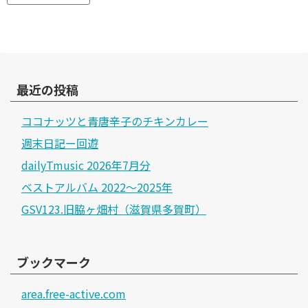
最近の投稿
ココナッツと青唐辛子のチキンカレー
週末日記ー回遊
dailyTmusic 2026年7月分
ベストアルバム 2022～2025年
GSV123.旧脇ヶ畑村（滋賀県多賀町）
ブックマーク
area.free-active.com