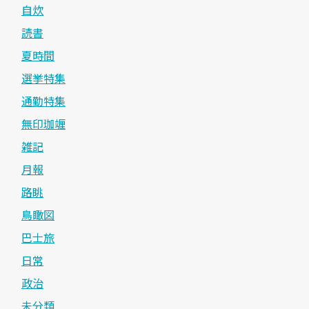
自炊
読書
夏時間
選挙特集
通勤特集
無印珈竰
雑記
月報
路眺
鳥瞰図
巴士旅
日常
政治
未分類