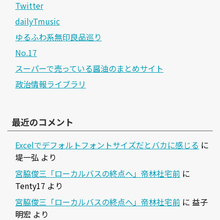
Twitter
dailyTmusic
ゆるふわ系無印良品巡り
No.17
スーパーで売っている醤油のまとめサイト
政治情報ライブラリ
最近のコメント
Excelでデフォルトフォントサイズだとバカに感じる
に
堤一弘
より
宮脇俊三「ローカルバスの終点へ」帝林社宅前
に
Tenty17
より
宮脇俊三「ローカルバスの終点へ」帝林社宅前
に
益子
明宏
より