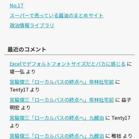
No.17
スーパーで売っている醤油のまとめサイト
政治情報ライブラリ
最近のコメント
Excelでデフォルトフォントサイズだとバカに感じる
に
堤一弘
より
宮脇俊三「ローカルバスの終点へ」帝林社宅前
に
Tenty17
より
宮脇俊三「ローカルバスの終点へ」帝林社宅前
に
益子
明宏
より
宮脇俊三「ローカルバスの終点へ」九艘泊
に
Tenty17
より
宮脇俊三「ローカルバスの終点へ」九艘泊
に
稚拙
より