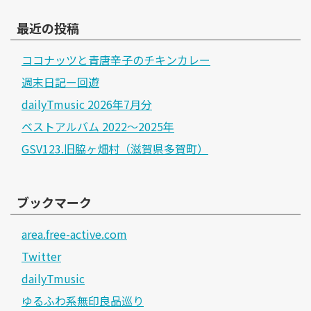
最近の投稿
ココナッツと青唐辛子のチキンカレー
週末日記ー回遊
dailyTmusic 2026年7月分
ベストアルバム 2022～2025年
GSV123.旧脇ヶ畑村（滋賀県多賀町）
ブックマーク
area.free-active.com
Twitter
dailyTmusic
ゆるふわ系無印良品巡り