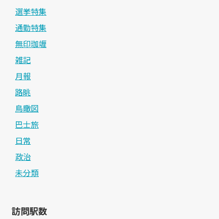
選挙特集
通勤特集
無印珈竰
雑記
月報
路眺
鳥瞰図
巴士旅
日常
政治
未分類
訪問駅数