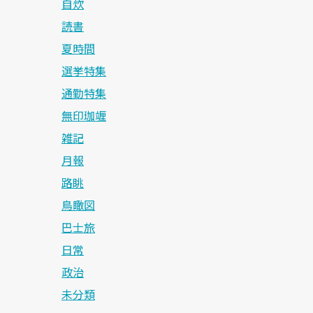
自炊
読書
夏時間
選挙特集
通勤特集
無印珈竰
雑記
月報
路眺
鳥瞰図
巴士旅
日常
政治
未分類