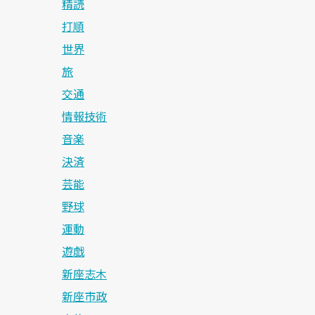
精読
打順
世界
旅
交通
情報技術
音楽
決済
芸能
野球
運動
遊戯
新座志木
新座市政