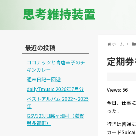
思考維持装置
ホーム
最近の投稿
定期券
ココナッツと青唐辛子のチ
キンカレー
週末日記ー回遊
dailyTmusic 2026年7月分
Views: 56
ベストアルバム 2022～2025
今日、仕事に
年
った。
GSV123.旧脇ヶ畑村（滋賀
県多賀町）
行きは普通に
カードSui