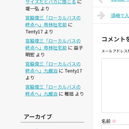
サイズだとバカに感じる
に
堤一弘
より
須崎で
宮脇俊三「ローカルバスの
終点へ」帝林社宅前
に
Tenty17
より
コメント
宮脇俊三「ローカルバスの
終点へ」帝林社宅前
に
益子
メールアドレス
明宏
より
宮脇俊三「ローカルバスの
終点へ」九艘泊
に
Tenty17
より
宮脇俊三「ローカルバスの
終点へ」九艘泊
に
稚拙
より
アーカイブ
名前
※