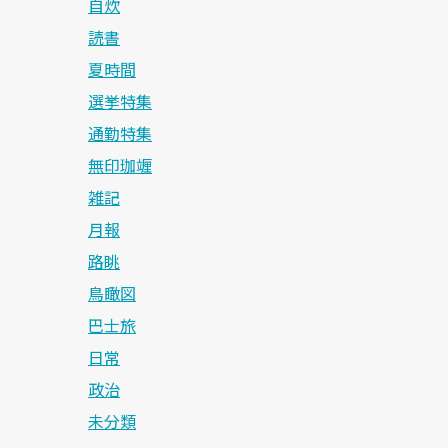
自炊
読書
夏時間
選挙特集
通勤特集
無印珈竰
雑記
月報
路眺
鳥瞰図
巴士旅
日常
政治
未分類