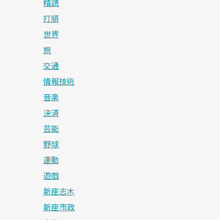
精読
打順
世界
旅
交通
情報技術
音楽
決済
芸能
野球
運動
遊戯
新座志木
新座市政