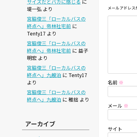
サイズだとバカに感じる
に
メールアドレス
堤一弘
より
宮脇俊三「ローカルバスの
終点へ」帝林社宅前
に
Tenty17
より
宮脇俊三「ローカルバスの
終点へ」帝林社宅前
に
益子
明宏
より
宮脇俊三「ローカルバスの
終点へ」九艘泊
に
Tenty17
より
名前
※
宮脇俊三「ローカルバスの
終点へ」九艘泊
に
稚拙
より
メール
※
アーカイブ
サイト