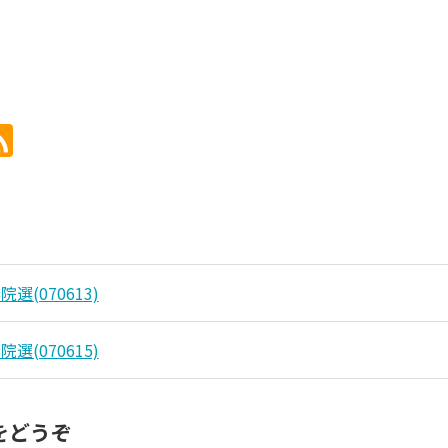
選(070613)
選(070615)
をどうぞ