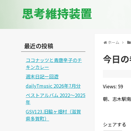
思考維持装置
ホーム
最近の投稿
今日の参
ココナッツと青唐辛子のチ
キンカレー
週末日記ー回遊
dailyTmusic 2026年7月分
Views: 59
ベストアルバム 2022～2025
朝、志木駅南
年
GSV123.旧脇ヶ畑村（滋賀
県多賀町）
シェアする