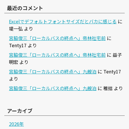
最近のコメント
Excelでデフォルトフォントサイズだとバカに感じる
に
堤一弘
より
宮脇俊三「ローカルバスの終点へ」帝林社宅前
に
Tenty17
より
宮脇俊三「ローカルバスの終点へ」帝林社宅前
に
益子
明宏
より
宮脇俊三「ローカルバスの終点へ」九艘泊
に
Tenty17
より
宮脇俊三「ローカルバスの終点へ」九艘泊
に
稚拙
より
アーカイブ
2026年