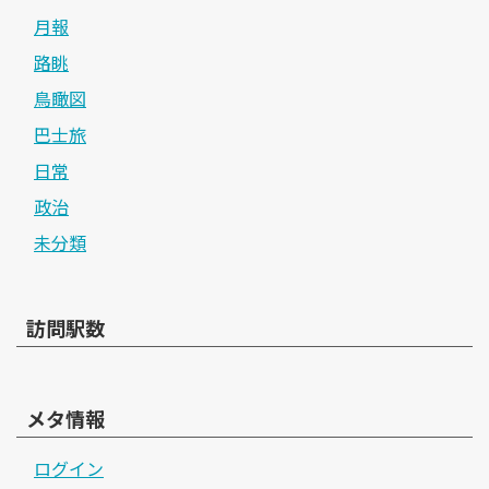
月報
路眺
鳥瞰図
巴士旅
日常
政治
未分類
訪問駅数
メタ情報
ログイン