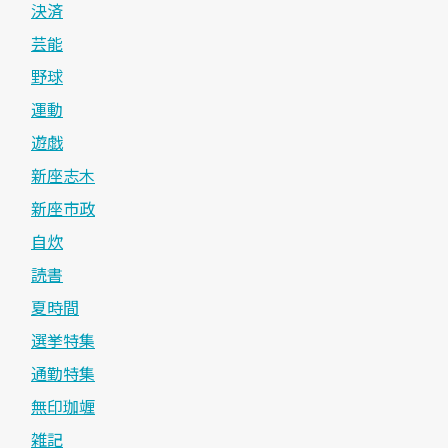
決済
芸能
野球
運動
遊戯
新座志木
新座市政
自炊
読書
夏時間
選挙特集
通勤特集
無印珈竰
雑記