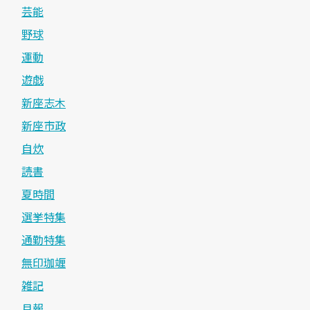
芸能
野球
運動
遊戯
新座志木
新座市政
自炊
読書
夏時間
選挙特集
通勤特集
無印珈竰
雑記
月報