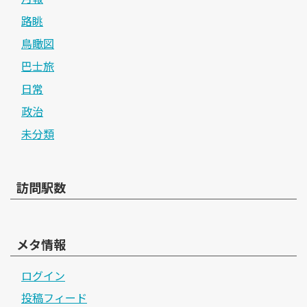
路眺
鳥瞰図
巴士旅
日常
政治
未分類
訪問駅数
メタ情報
ログイン
投稿フィード