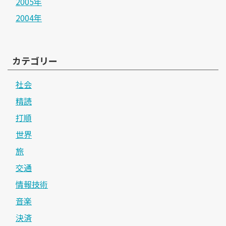
2005年
2004年
カテゴリー
社会
精読
打順
世界
旅
交通
情報技術
音楽
決済