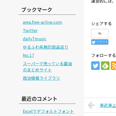
運営的には、
ブックマーク
area.free-active.com
シェアする
Twitter
dailyTmusic
ツイート
ゆるふわ系無印良品巡り
No.17
フォローする
スーパーで売っている醤油
のまとめサイト
政治情報ライブラリ
最近のコメント
東武東
Excelでデフォルトフォント