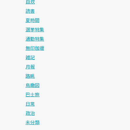
自炊
読書
夏時間
選挙特集
通勤特集
無印珈竰
雑記
月報
路眺
鳥瞰図
巴士旅
日常
政治
未分類