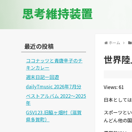
思考維持装置
ホーム
最近の投稿
世界陸
ココナッツと青唐辛子のチ
キンカレー
週末日記ー回遊
dailyTmusic 2026年7月分
Views: 61
ベストアルバム 2022～2025
日本としては
年
GSV123.旧脇ヶ畑村（滋賀
スポーツとい
県多賀町）
んどん他の国