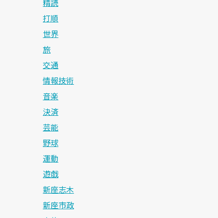
精読
打順
世界
旅
交通
情報技術
音楽
決済
芸能
野球
運動
遊戯
新座志木
新座市政