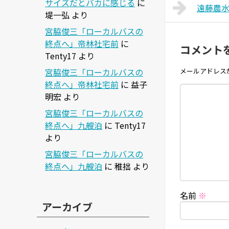
サイズだとバカに感じる
に
遠藤農
堤一弘
より
宮脇俊三「ローカルバスの
終点へ」帝林社宅前
に
コメント
Tenty17
より
宮脇俊三「ローカルバスの
メールアドレス
終点へ」帝林社宅前
に
益子
明宏
より
宮脇俊三「ローカルバスの
終点へ」九艘泊
に
Tenty17
より
宮脇俊三「ローカルバスの
終点へ」九艘泊
に
稚拙
より
名前
※
アーカイブ