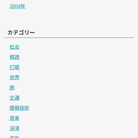
2004年
カテゴリー
社会
精読
打順
世界
旅
交通
情報技術
音楽
決済
芸能