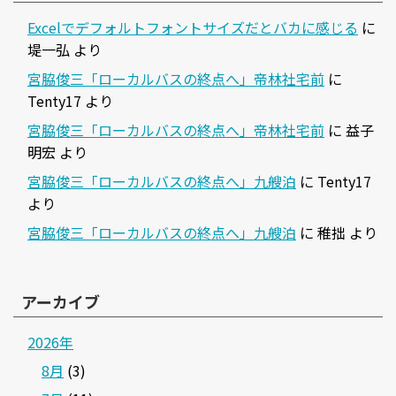
Excelでデフォルトフォントサイズだとバカに感じる
に
堤一弘
より
宮脇俊三「ローカルバスの終点へ」帝林社宅前
に
Tenty17
より
宮脇俊三「ローカルバスの終点へ」帝林社宅前
に
益子
明宏
より
宮脇俊三「ローカルバスの終点へ」九艘泊
に
Tenty17
より
宮脇俊三「ローカルバスの終点へ」九艘泊
に
稚拙
より
アーカイブ
2026年
8月
(3)