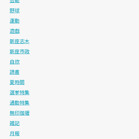
野球
運動
遊戯
新座志木
新座市政
自炊
読書
夏時間
選挙特集
通勤特集
無印珈竰
雑記
月報