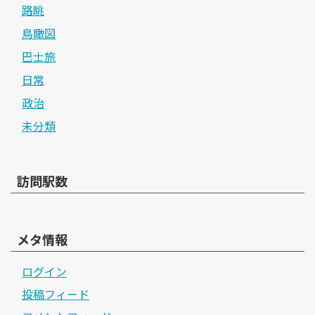
路眺
鳥瞰図
巴士旅
日常
政治
未分類
訪問駅数
メタ情報
ログイン
投稿フィード