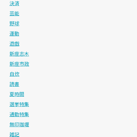
決済
芸能
野球
運動
遊戯
新座志木
新座市政
自炊
読書
夏時間
選挙特集
通勤特集
無印珈竰
雑記