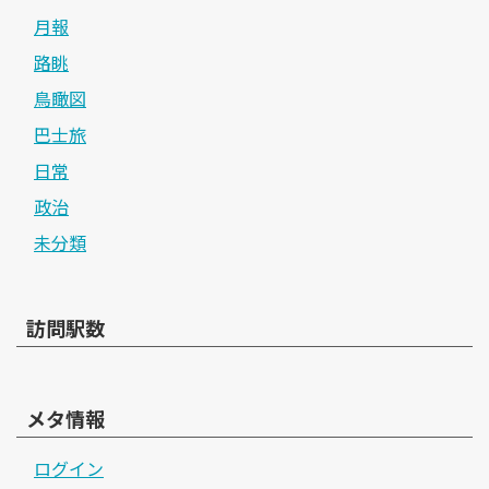
月報
路眺
鳥瞰図
巴士旅
日常
政治
未分類
訪問駅数
メタ情報
ログイン