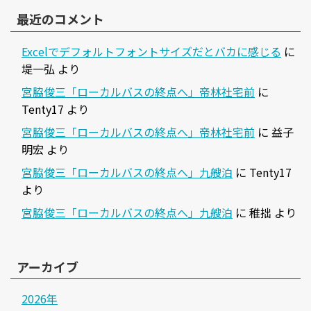
最近のコメント
Excelでデフォルトフォントサイズだとバカに感じる
に
堤一弘
より
宮脇俊三「ローカルバスの終点へ」帝林社宅前
に
Tenty17
より
宮脇俊三「ローカルバスの終点へ」帝林社宅前
に
益子
明宏
より
宮脇俊三「ローカルバスの終点へ」九艘泊
に
Tenty17
より
宮脇俊三「ローカルバスの終点へ」九艘泊
に
稚拙
より
アーカイブ
2026年