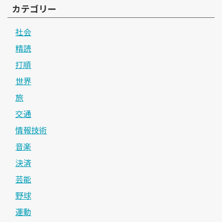
カテゴリー
社会
精読
打順
世界
旅
交通
情報技術
音楽
決済
芸能
野球
運動