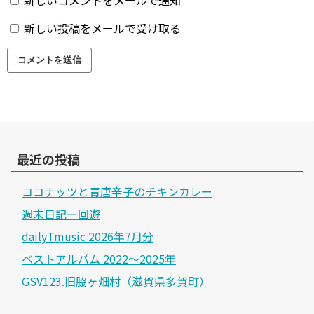
新しい投稿をメールで受け取る
最近の投稿
ココナッツと青唐辛子のチキンカレー
週末日記ー回遊
dailyTmusic 2026年7月分
ベストアルバム 2022～2025年
GSV123.旧脇ヶ畑村（滋賀県多賀町）