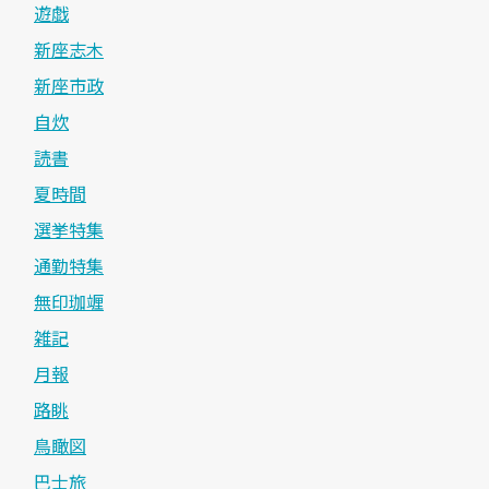
遊戯
新座志木
新座市政
自炊
読書
夏時間
選挙特集
通勤特集
無印珈竰
雑記
月報
路眺
鳥瞰図
巴士旅