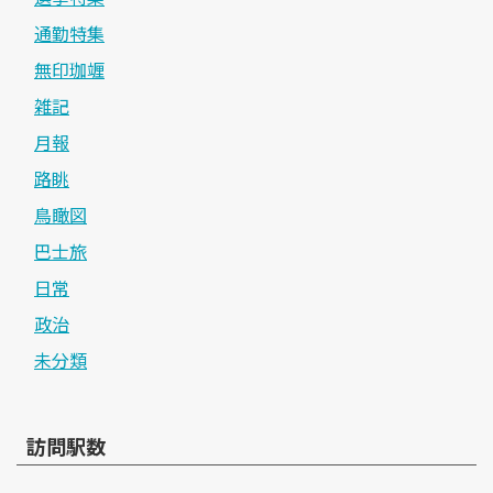
通勤特集
無印珈竰
雑記
月報
路眺
鳥瞰図
巴士旅
日常
政治
未分類
訪問駅数