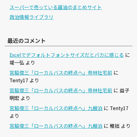
スーパーで売っている醤油のまとめサイト
政治情報ライブラリ
最近のコメント
Excelでデフォルトフォントサイズだとバカに感じる
に
堤一弘
より
宮脇俊三「ローカルバスの終点へ」帝林社宅前
に
Tenty17
より
宮脇俊三「ローカルバスの終点へ」帝林社宅前
に
益子
明宏
より
宮脇俊三「ローカルバスの終点へ」九艘泊
に
Tenty17
より
宮脇俊三「ローカルバスの終点へ」九艘泊
に
稚拙
より