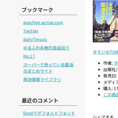
ブックマーク
area.free-active.com
Twitter
dailyTmusic
ゆるふわ系無印良品巡り
タモリのTO
No.17
作者:
タ
スーパーで売っている醤油
出版社/
のまとめサイト
発売日:
政治情報ライブラリ
メディア
購入
: 
この商品
最近のコメント
Excelでデフォルトフォント
シェアする