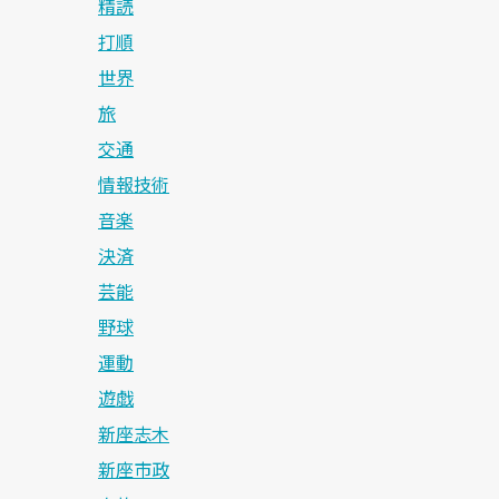
精読
打順
世界
旅
交通
情報技術
音楽
決済
芸能
野球
運動
遊戯
新座志木
新座市政