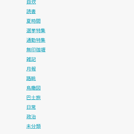
自炊
読書
夏時間
選挙特集
通勤特集
無印珈竰
雑記
月報
路眺
鳥瞰図
巴士旅
日常
政治
未分類