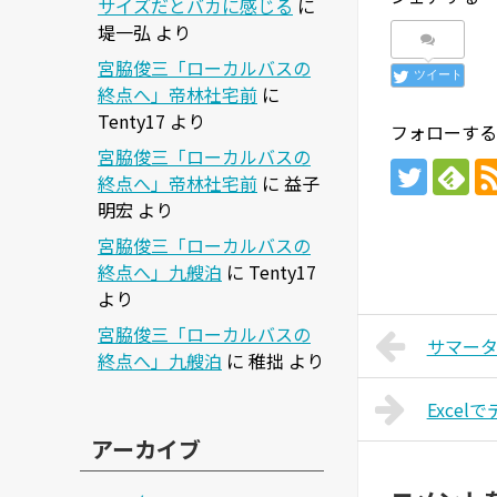
サイズだとバカに感じる
に
堤一弘
より
宮脇俊三「ローカルバスの
ツイート
終点へ」帝林社宅前
に
Tenty17
より
フォローする
宮脇俊三「ローカルバスの
終点へ」帝林社宅前
に
益子
明宏
より
宮脇俊三「ローカルバスの
終点へ」九艘泊
に
Tenty17
より
宮脇俊三「ローカルバスの
サマータ
終点へ」九艘泊
に
稚拙
より
Exce
アーカイブ