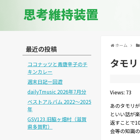
思考維持装置
ホーム
最近の投稿
タモリ
ココナッツと青唐辛子のチ
キンカレー
週末日記ー回遊
dailyTmusic 2026年7月分
Views: 73
ベストアルバム 2022～2025
あのタモリが
年
といい話が楽
GSV123.旧脇ヶ畑村（滋賀
返すことで1
県多賀町）
会等の知識の