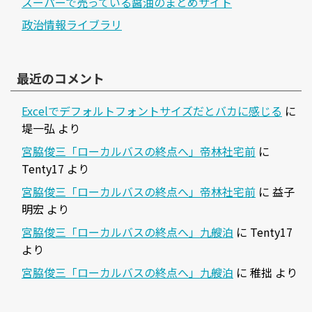
スーパーで売っている醤油のまとめサイト
政治情報ライブラリ
最近のコメント
Excelでデフォルトフォントサイズだとバカに感じる
に
堤一弘
より
宮脇俊三「ローカルバスの終点へ」帝林社宅前
に
Tenty17
より
宮脇俊三「ローカルバスの終点へ」帝林社宅前
に
益子
明宏
より
宮脇俊三「ローカルバスの終点へ」九艘泊
に
Tenty17
より
宮脇俊三「ローカルバスの終点へ」九艘泊
に
稚拙
より