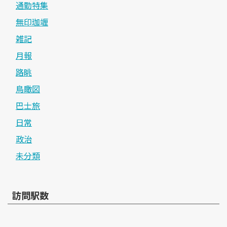
通勤特集
無印珈竰
雑記
月報
路眺
鳥瞰図
巴士旅
日常
政治
未分類
訪問駅数