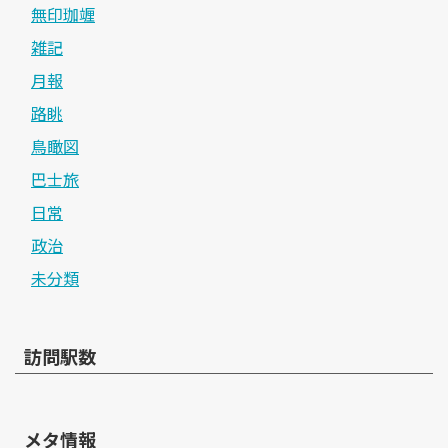
無印珈竰
雑記
月報
路眺
鳥瞰図
巴士旅
日常
政治
未分類
訪問駅数
メタ情報