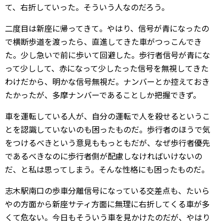
て、右折していった。そういう人なのだろう。
二度目は新座に帰ってきて。やはり、信号が青になったの
で横断歩道を渡ったら、直進してきた車がつっこんでき
た。少し急いで前に歩いて回避した。歩行者信号が青にな
って少しして、赤になって少したった信号を無視してきた
わけだから、明かな信号無視だ。ナンバーとか控えておき
たかったが、多摩ナンバーであることしか把握できず。
車を運転している人が、自分の運転で人を殺せるというこ
とを認識していないのも困ったものだ。歩行者のほうで気
をつけるべきという意見ももっともだが、なぜ歩行者優先
であるべきなのに歩行者側が配慮しなければいけないの
だ、と私は思ってしまう。そんな性格にも困ったものだ。
志木駅南口の歩車分離信号になっている交差点も、たいら
やの方面から新座サティ方面に無理に右折してくる車が多
くて危ない。今日もそういう車を見かけたのだが、やはり