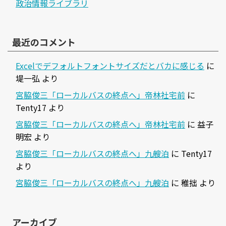
政治情報ライブラリ
最近のコメント
Excelでデフォルトフォントサイズだとバカに感じる
に
堤一弘
より
宮脇俊三「ローカルバスの終点へ」帝林社宅前
に
Tenty17
より
宮脇俊三「ローカルバスの終点へ」帝林社宅前
に
益子
明宏
より
宮脇俊三「ローカルバスの終点へ」九艘泊
に
Tenty17
より
宮脇俊三「ローカルバスの終点へ」九艘泊
に
稚拙
より
アーカイブ