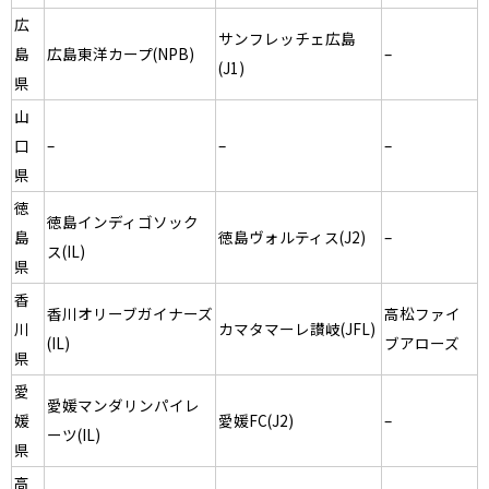
広
サンフレッチェ広島
島
広島東洋カープ(NPB)
–
(J1)
県
山
口
–
–
–
県
徳
徳島インディゴソック
島
徳島ヴォルティス(J2)
–
ス(IL)
県
香
香川オリーブガイナーズ
高松ファイ
川
カマタマーレ讃岐(JFL)
(IL)
ブアローズ
県
愛
愛媛マンダリンパイレ
媛
愛媛FC(J2)
–
ーツ(IL)
県
高