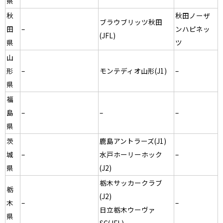
県
秋
秋田ノーザ
ブラウブリッツ秋田
田
–
ンハピネッ
(JFL)
県
ツ
山
形
–
モンテディオ山形(J1)
–
県
福
島
–
–
–
県
茨
鹿島アントラーズ(J1)
城
–
水戸ホーリーホック
–
県
(J2)
栃木サッカークラブ
栃
(J2)
木
–
–
日立栃木ウーヴァ
県