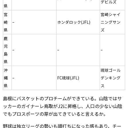
デビルズ
県
宮
宮崎シャイ
崎
–
ホンダロック(JFL)
ニングサン
県
ズ
鹿
児
–
–
–
島
県
沖
琉球ゴール
縄
–
FC琉球(JFL)
デンキング
県
ス
島根にバスケットのプロチームができている。山陰ではサ
ッカーのガイナーレ鳥取がJ2に昇格し、人口の少ない山陰
でもプロスポーツの芽が出てきていると言えるか。
野球は独立リーグの勢いも頭打ちになった感もあり、チー