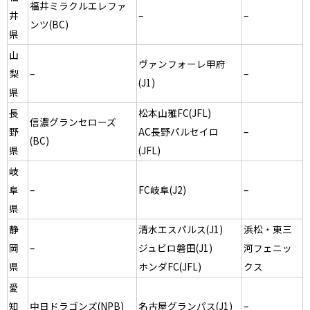
福井ミラクルエレファ
井
–
–
ンツ(BC)
県
山
ヴァンフォーレ甲府
梨
–
–
(J1)
県
長
松本山雅FC(JFL)
信濃グランセローズ
野
AC長野パルセイロ
–
(BC)
県
(JFL)
岐
阜
–
FC岐阜(J2)
–
県
静
清水エスパルス(J1)
浜松・東三
岡
–
ジュビロ磐田(J1)
河フェニッ
県
ホンダFC(JFL)
クス
愛
知
中日ドラゴンズ(NPB)
名古屋グランパス(J1)
–