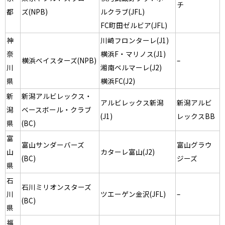
チ
都
ズ(NPB)
ルクラブ(JFL)
FC町田ゼルビア(JFL)
神
川崎フロンターレ(J1)
奈
横浜F・マリノス(J1)
横浜ベイスターズ(NPB)
–
川
湘南ベルマーレ(J2)
県
横浜FC(J2)
新
新潟アルビレックス・
アルビレックス新潟
新潟アルビ
潟
ベースボール・クラブ
(J1)
レックスBB
県
(BC)
富
富山サンダーバーズ
富山グラウ
山
カターレ富山(J2)
(BC)
ジーズ
県
石
石川ミリオンスターズ
川
ツエーゲン金沢(JFL)
–
(BC)
県
福