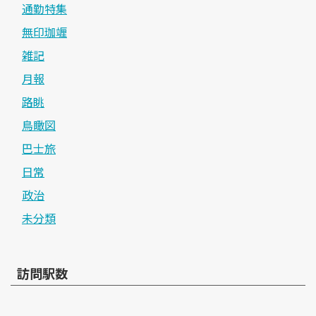
通勤特集
無印珈竰
雑記
月報
路眺
鳥瞰図
巴士旅
日常
政治
未分類
訪問駅数