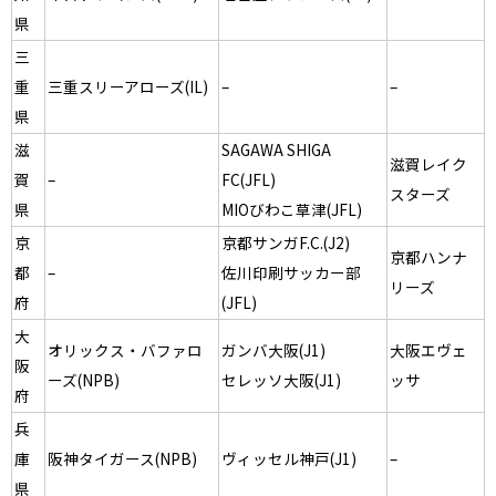
県
三
重
三重スリーアローズ(IL)
–
–
県
滋
SAGAWA SHIGA
滋賀レイク
賀
–
FC(JFL)
スターズ
県
MIOびわこ草津(JFL)
京
京都サンガF.C.(J2)
京都ハンナ
都
–
佐川印刷サッカー部
リーズ
府
(JFL)
大
オリックス・バファロ
ガンバ大阪(J1)
大阪エヴェ
阪
ーズ(NPB)
セレッソ大阪(J1)
ッサ
府
兵
庫
阪神タイガース(NPB)
ヴィッセル神戸(J1)
–
県