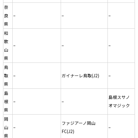
奈
良
–
–
–
県
和
歌
–
–
–
山
県
鳥
取
–
ガイナーレ鳥取(J2)
–
県
島
島根スサノ
根
–
–
オマジック
県
岡
ファジアーノ岡山
山
–
–
FC(J2)
県