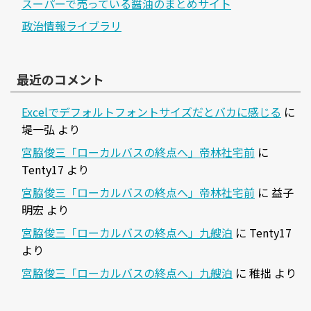
スーパーで売っている醤油のまとめサイト
政治情報ライブラリ
最近のコメント
Excelでデフォルトフォントサイズだとバカに感じる
に
堤一弘
より
宮脇俊三「ローカルバスの終点へ」帝林社宅前
に
Tenty17
より
宮脇俊三「ローカルバスの終点へ」帝林社宅前
に
益子
明宏
より
宮脇俊三「ローカルバスの終点へ」九艘泊
に
Tenty17
より
宮脇俊三「ローカルバスの終点へ」九艘泊
に
稚拙
より