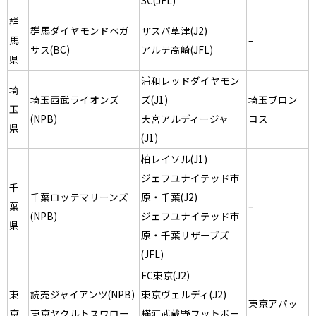
SC(JFL)
群
群馬ダイヤモンドペガ
ザスパ草津(J2)
馬
–
サス(BC)
アルテ高崎(JFL)
県
浦和レッドダイヤモン
埼
埼玉西武ライオンズ
ズ(J1)
埼玉ブロン
玉
(NPB)
大宮アルディージャ
コス
県
(J1)
柏レイソル(J1)
ジェフユナイテッド市
千
千葉ロッテマリーンズ
原・千葉(J2)
葉
–
(NPB)
ジェフユナイテッド市
県
原・千葉リザーブズ
(JFL)
FC東京(J2)
東
読売ジャイアンツ(NPB)
東京ヴェルディ(J2)
東京アパッ
京
東京ヤクルトスワロー
横河武蔵野フットボー