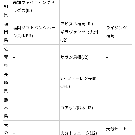
高知ファイティングド
知
–
–
ッグス(IL)
県
福
アビスパ福岡(J1)
福岡ソフトバンクホー
ライジング
岡
ギラヴァンツ北九州
クス(NPB)
福岡
県
(J2)
佐
賀
–
サガン鳥栖(J2)
–
県
長
V・ファーレン長崎
崎
–
–
(JFL)
県
熊
本
–
ロアッソ熊本(J2)
–
県
大
大分ヒート
分
–
大分トリニータ(J2)