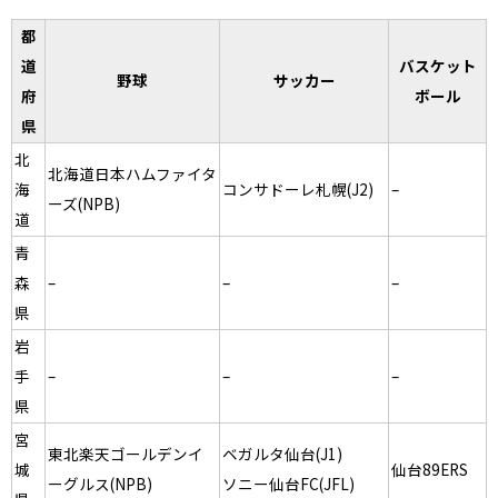
都
道
バスケット
野球
サッカー
府
ボール
県
北
北海道日本ハムファイタ
海
コンサドーレ札幌(J2)
–
ーズ(NPB)
道
青
森
–
–
–
県
岩
手
–
–
–
県
宮
東北楽天ゴールデンイ
ベガルタ仙台(J1)
城
仙台89ERS
ーグルス(NPB)
ソニー仙台FC(JFL)