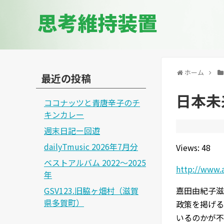
思考維持装置
ホーム
最近の投稿
日本未
ココナッツと青唐辛子のチ
キンカレー
週末日記ー回遊
dailyTmusic 2026年7月分
Views: 48
ベストアルバム 2022～2025
http://www.
年
GSV123.旧脇ヶ畑村（滋賀
嘉田由紀子滋
県多賀町）
政策を掲げる
いるのかが不