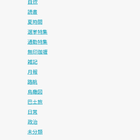
自炊
読書
夏時間
選挙特集
通勤特集
無印珈竰
雑記
月報
路眺
鳥瞰図
巴士旅
日常
政治
未分類