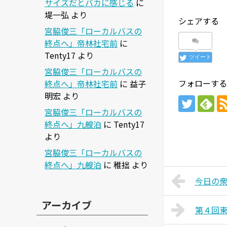
サイズだとバカに感じる
に
堤一弘
より
シェアする
宮脇俊三「ローカルバスの
終点へ」帝林社宅前
に
Tenty17
より
ツイート
宮脇俊三「ローカルバスの
フォローする
終点へ」帝林社宅前
に
益子
明宏
より
宮脇俊三「ローカルバスの
終点へ」九艘泊
に
Tenty17
より
宮脇俊三「ローカルバスの
終点へ」九艘泊
に
稚拙
より
今日の衆院
アーカイブ
第４回