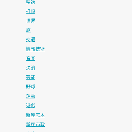
精読
打順
世界
旅
交通
情報技術
音楽
決済
芸能
野球
運動
遊戯
新座志木
新座市政