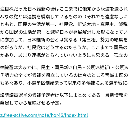
注目株だった日本維新の会はここまでに他党から秋波を送られ
んなの党とは連携を模索しているものの（それでも遠慮なしに
ともと、国民の生活が第一、社民党、新党大地・真民主、減税
から国民の生活が第一と減税日本が発展解消した形になってい
に参加して、日本維新の会とは異なる「第三極」勢力の結集を
のだろうが、社民党はどうするのだろうか。ここまでで国民の
かあり、あまり連携がとられていないようにも思える。孤立の
衆院選は大まかに、民主・国民新vs自民・公明vs維新(・公明)v
７勢力の全てが候補を擁立しているのは今のところ宮城１区の
も多々あり、小選挙区制始まって以来の多候補による選挙戦に
議院議員選挙の候補予定者は以下にまとめてある。最新情報を
発足してから反映させる予定。
ics.free-active.com/note/hor46/index.html