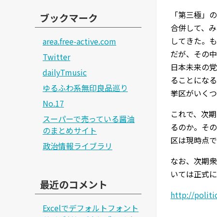
「第三極」の
ブックマーク
合併して、み
してきた。も
area.free-active.com
だが、その中
Twitter
日本未来の党
dailyTmusic
ることになる
ゆるふわ系無印良品巡り
挙区がいくつ
No.17
これで、次期
スーパーで売っている醤油
るのか。その
のまとめサイト
区は現時点で
政治情報ライブラリ
なお、次期衆
いては正式に
最近のコメント
http://polit
Excelでデフォルトフォント