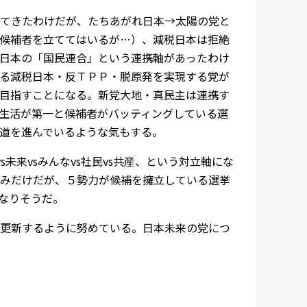
てきたわけだが、たちあがれ日本→太陽の党と
候補者を立ててはいるが…）、減税日本は拒絶
日本の「国民連合」という連携軸があったわけ
る減税日本・反ＴＰＰ・脱原発を実現する党が
目指すことになる。新党大地・真民主は連携す
生活が第一と候補者がバッティングしている選
道を進んでいるような気もする。
s未来vsみんなvs社民vs共産、という対立軸にな
みだけだが、５勢力が候補を擁立している選挙
なりそうだ。
更新するように努めている。日本未来の党につ