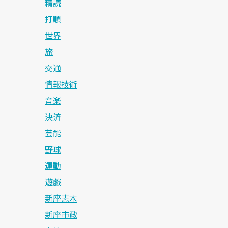
精読
打順
世界
旅
交通
情報技術
音楽
決済
芸能
野球
運動
遊戯
新座志木
新座市政