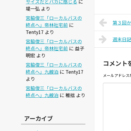
サイズだとバカに感じる
に
堤一弘
より
宮脇俊三「ローカルバスの
第３回
終点へ」帝林社宅前
に
Tenty17
より
週末日
宮脇俊三「ローカルバスの
終点へ」帝林社宅前
に
益子
明宏
より
コメント
宮脇俊三「ローカルバスの
終点へ」九艘泊
に
Tenty17
メールアドレス
より
宮脇俊三「ローカルバスの
終点へ」九艘泊
に
稚拙
より
アーカイブ