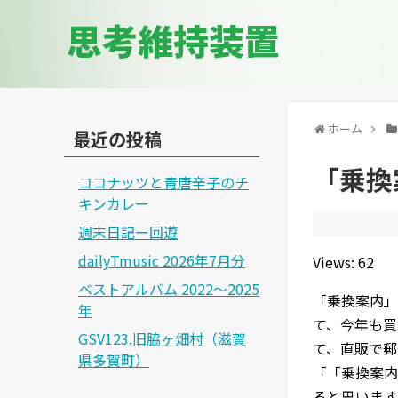
思考維持装置
ホーム
最近の投稿
「乗換
ココナッツと青唐辛子のチ
キンカレー
週末日記ー回遊
dailyTmusic 2026年7月分
Views: 62
ベストアルバム 2022～2025
「乗換案内」
年
て、今年も買
GSV123.旧脇ヶ畑村（滋賀
て、直販で郵
県多賀町）
「「乗換案内
ると思います