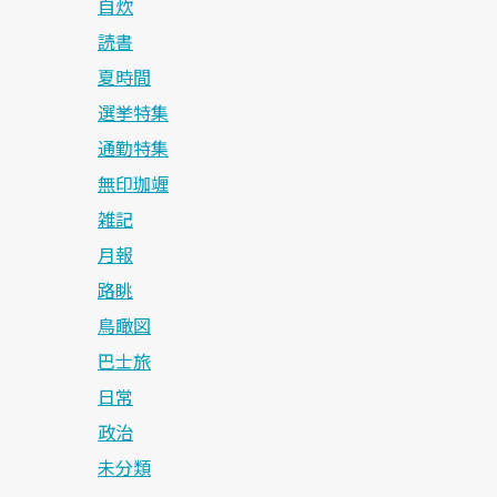
自炊
読書
夏時間
選挙特集
通勤特集
無印珈竰
雑記
月報
路眺
鳥瞰図
巴士旅
日常
政治
未分類