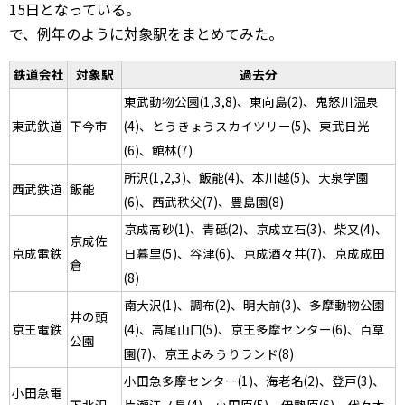
15日となっている。
で、例年のように対象駅をまとめてみた。
鉄道会社
対象駅
過去分
東武動物公園(1,3,8)、東向島(2)、鬼怒川温泉
東武鉄道
下今市
(4)、とうきょうスカイツリー(5)、東武日光
(6)、館林(7)
所沢(1,2,3)、飯能(4)、本川越(5)、大泉学園
西武鉄道
飯能
(6)、西武秩父(7)、豊島園(8)
京成高砂(1)、青砥(2)、京成立石(3)、柴又(4)、
京成佐
京成電鉄
日暮里(5)、谷津(6)、京成酒々井(7)、京成成田
倉
(8)
南大沢(1)、調布(2)、明大前(3)、多摩動物公園
井の頭
京王電鉄
(4)、高尾山口(5)、京王多摩センター(6)、百草
公園
園(7)、京王よみうりランド(8)
小田急多摩センター(1)、海老名(2)、登戸(3)、
小田急電