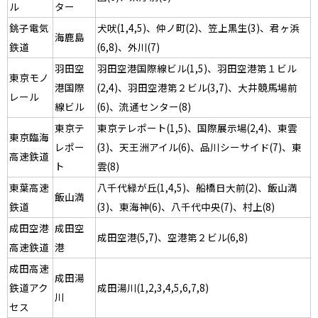
ル
ター
銚子電気
犬吠(1,4,5)、仲ノ町(2)、笠上黒生(3)、君ヶ浜
海鹿島
鉄道
(6,8)、外川(7)
羽田空
羽田空港国際線ビル(1,5)、羽田空港第１ビル
東京モノ
港国際
(2,4)、羽田空港第２ビル(3,7)、大井競馬場前
レール
線ビル
(6)、流通センター(8)
東京テ
東京テレポート(1,5)、国際展示場(2,4)、東雲
東京臨海
レポー
(3)、天王洲アイル(6)、品川シーサイド(7)、東
高速鉄道
ト
雲(8)
東葉高速
八千代緑が丘(1,4,5)、船橋日大前(2)、飯山満
飯山満
鉄道
(3)、東海神(6)、八千代中央(7)、村上(8)
成田空港
成田空
成田空港(5,7)、空港第２ビル(6,8)
高速鉄道
港
成田高速
成田湯
鉄道アク
成田湯川(1,2,3,4,5,6,7,8)
川
セス