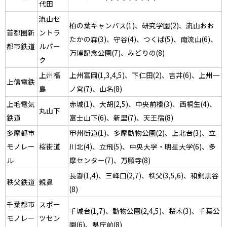
代田
流山セ
柏の葉キャンパス(1)、研究学園(2)、流山おお
首都圏新
ントラ
たかの森(3)、守谷(4)、つくば(5)、南流山(6)、
都市鉄道
ルパー
万博記念公園(7)、みどりの(8)
ク
上州福
上州富岡(1,3,4,5)、下仁田(2)、吉井(6)、上州一
上信電鉄
島
ノ宮(7)、山名(8)
上毛電気
赤城(1)、大胡(2,5)、中央前橋(3)、西桐生(4)、
丸山下
鉄道
富士山下(6)、新里(7)、天王宿(8)
多摩都市
甲州街道(1)、多摩動物公園(2)、上北台(3)、立
モノレー
桜街道
川北(4)、立飛(5)、中央大学・明星大学(6)、多
ル
摩センター(7)、万願寺(8)
長瀞(1,4)、三峰口(2,7)、秩父(3,5,6)、和銅黒谷
秩父鉄道
親鼻
(8)
千葉都市
スポー
千城台(1,7)、動物公園(2,4,5)、桜木(3)、千葉公
モノレー
ツセン
園(6)、県庁前(8)