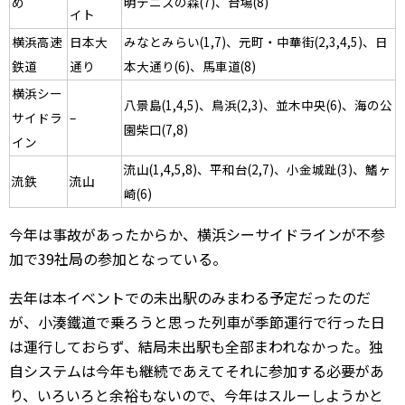
め
明テニスの森(7)、台場(8)
イト
横浜高速
日本大
みなとみらい(1,7)、元町・中華街(2,3,4,5)、日
鉄道
通り
本大通り(6)、馬車道(8)
横浜シー
八景島(1,4,5)、鳥浜(2,3)、並木中央(6)、海の公
サイドラ
–
園柴口(7,8)
イン
流山(1,4,5,8)、平和台(2,7)、小金城趾(3)、鰭ヶ
流鉄
流山
崎(6)
今年は事故があったからか、横浜シーサイドラインが不参
加で39社局の参加となっている。
去年は本イベントでの未出駅のみまわる予定だったのだ
が、小湊鐵道で乗ろうと思った列車が季節運行で行った日
は運行しておらず、結局未出駅も全部まわれなかった。独
自システムは今年も継続であえてそれに参加する必要があ
り、いろいろと余裕もないので、今年はスルーしようかと