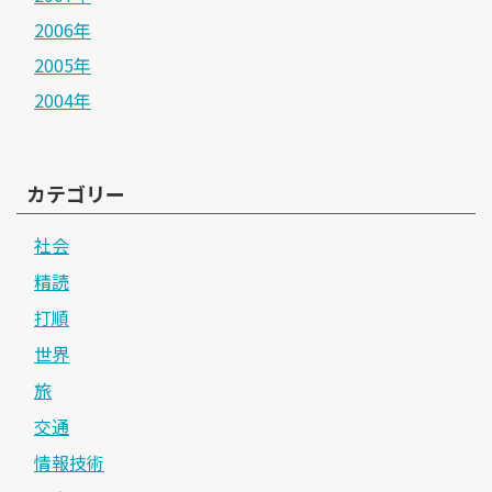
2006年
2005年
2004年
カテゴリー
社会
精読
打順
世界
旅
交通
情報技術