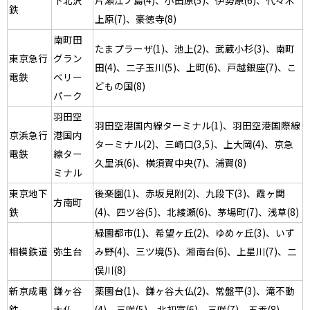
下北沢
片瀬江ノ島(4)、小田原(5)、伊勢原(6)、代々木
鉄
上原(7)、豪徳寺(8)
南町田
たまプラーザ(1)、池上(2)、武蔵小杉(3)、南町
東京急行
グラン
田(4)、二子玉川(5)、上町(6)、戸越銀座(7)、こ
電鉄
ベリー
どもの国(8)
パーク
羽田空
羽田空港国内線ターミナル(1)、羽田空港国際線
京浜急行
港国内
ターミナル(2)、三崎口(3,5)、上大岡(4)、京急
電鉄
線ター
久里浜(6)、横須賀中央(7)、浦賀(8)
ミナル
東京地下
後楽園(1)、赤坂見附(2)、九段下(3)、霞ヶ関
方南町
鉄
(4)、四ツ谷(5)、北綾瀬(6)、茅場町(7)、浅草(8)
緑園都市(1)、希望ヶ丘(2)、ゆめヶ丘(3)、いず
相模鉄道
弥生台
み野(4)、三ツ境(5)、湘南台(6)、上星川(7)、二
俣川(8)
新京成電
鎌ヶ谷
薬園台(1)、鎌ヶ谷大仏(2)、常盤平(3)、滝不動
鉄
大仏
(4)、三咲(5)、北初富(6)、三咲(7)、五香(8)