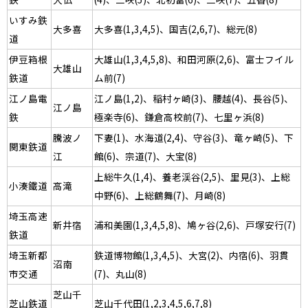
いすみ鉄
大多喜
大多喜(1,3,4,5)、国吉(2,6,7)、総元(8)
道
伊豆箱根
大雄山(1,3,4,5,8)、和田河原(2,6)、富士フイル
大雄山
鉄道
ム前(7)
江ノ島電
江ノ島(1,2)、稲村ヶ崎(3)、腰越(4)、長谷(5)、
江ノ島
鉄
極楽寺(6)、鎌倉高校前(7)、七里ヶ浜(8)
騰波ノ
下妻(1)、水海道(2,4)、守谷(3)、竜ヶ崎(5)、下
関東鉄道
江
館(6)、宗道(7)、大宝(8)
上総牛久(1,4)、養老渓谷(2,5)、里見(3)、上総
小湊鐵道
高滝
中野(6)、上総鶴舞(7)、月崎(8)
埼玉高速
新井宿
浦和美園(1,3,4,5,8)、鳩ヶ谷(2,6)、戸塚安行(7)
鉄道
埼玉新都
鉄道博物館(1,3,4,5)、大宮(2)、内宿(6)、羽貫
沼南
市交通
(7)、丸山(8)
芝山千
芝山鉄道
芝山千代田(1,2,3,4,5,6,7,8)