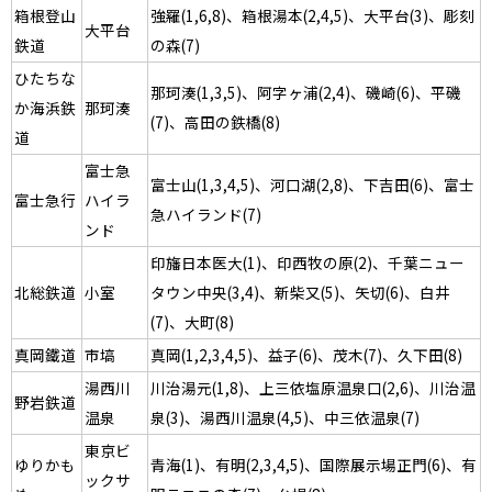
箱根登山
強羅(1,6,8)、箱根湯本(2,4,5)、大平台(3)、彫刻
大平台
鉄道
の森(7)
ひたちな
那珂湊(1,3,5)、阿字ヶ浦(2,4)、磯崎(6)、平磯
か海浜鉄
那珂湊
(7)、高田の鉄橋(8)
道
富士急
富士山(1,3,4,5)、河口湖(2,8)、下吉田(6)、富士
富士急行
ハイラ
急ハイランド(7)
ンド
印旛日本医大(1)、印西牧の原(2)、千葉ニュー
北総鉄道
小室
タウン中央(3,4)、新柴又(5)、矢切(6)、白井
(7)、大町(8)
真岡鐵道
市塙
真岡(1,2,3,4,5)、益子(6)、茂木(7)、久下田(8)
湯西川
川治湯元(1,8)、上三依塩原温泉口(2,6)、川治温
野岩鉄道
温泉
泉(3)、湯西川温泉(4,5)、中三依温泉(7)
東京ビ
ゆりかも
青海(1)、有明(2,3,4,5)、国際展示場正門(6)、有
ックサ