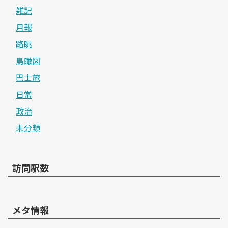
雑記
月報
路眺
鳥瞰図
巴士旅
日常
政治
未分類
訪問駅数
メタ情報