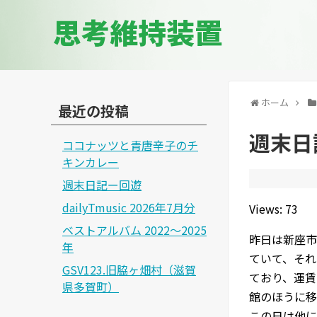
思考維持装置
ホーム
最近の投稿
週末日
ココナッツと青唐辛子のチ
キンカレー
週末日記ー回遊
dailyTmusic 2026年7月分
Views: 73
ベストアルバム 2022～2025
昨日は新座市
年
ていて、それ
GSV123.旧脇ヶ畑村（滋賀
ており、運賃
県多賀町）
館のほうに移
この日は他に