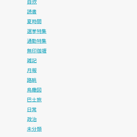
自炊
読書
夏時間
選挙特集
通勤特集
無印珈竰
雑記
月報
路眺
鳥瞰図
巴士旅
日常
政治
未分類