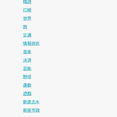
精読
打順
世界
旅
交通
情報技術
音楽
決済
芸能
野球
運動
遊戯
新座志木
新座市政