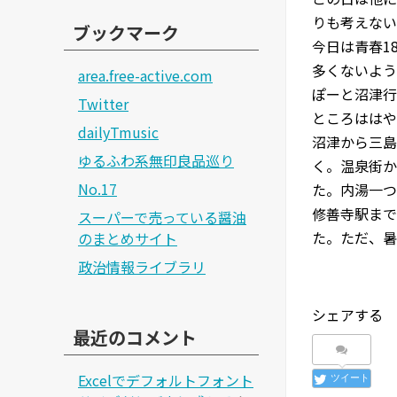
りも考えない
ブックマーク
今日は青春1
多くないよう
area.free-active.com
ぽーと沼津行
Twitter
ところははや
dailyTmusic
沼津から三島
ゆるふわ系無印良品巡り
く。温泉街か
No.17
た。内湯一つ
修善寺駅まで
スーパーで売っている醤油
た。ただ、暑
のまとめサイト
政治情報ライブラリ
シェアする
最近のコメント
Excelでデフォルトフォント
ツイート