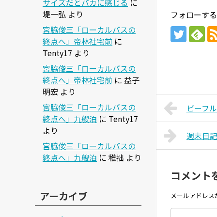
サイズだとバカに感じる
に
堤一弘
より
フォローする
宮脇俊三「ローカルバスの
終点へ」帝林社宅前
に
Tenty17
より
宮脇俊三「ローカルバスの
終点へ」帝林社宅前
に
益子
明宏
より
宮脇俊三「ローカルバスの
ビーフ
終点へ」九艘泊
に
Tenty17
より
週末日
宮脇俊三「ローカルバスの
終点へ」九艘泊
に
稚拙
より
コメント
アーカイブ
メールアドレス