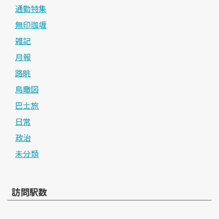
通勤特集
無印珈竰
雑記
月報
路眺
鳥瞰図
巴士旅
日常
政治
未分類
訪問駅数