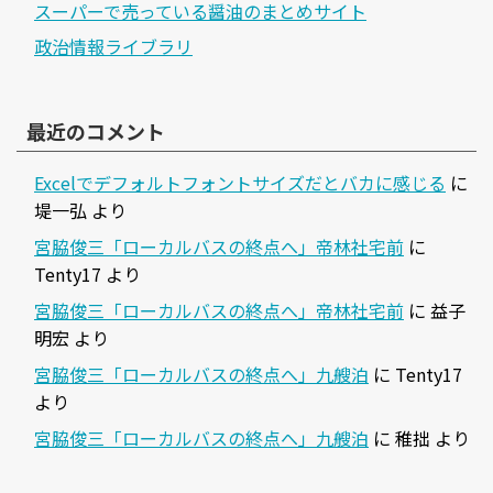
スーパーで売っている醤油のまとめサイト
政治情報ライブラリ
最近のコメント
Excelでデフォルトフォントサイズだとバカに感じる
に
堤一弘
より
宮脇俊三「ローカルバスの終点へ」帝林社宅前
に
Tenty17
より
宮脇俊三「ローカルバスの終点へ」帝林社宅前
に
益子
明宏
より
宮脇俊三「ローカルバスの終点へ」九艘泊
に
Tenty17
より
宮脇俊三「ローカルバスの終点へ」九艘泊
に
稚拙
より