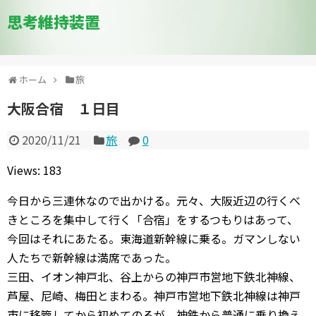
思考維持装置
ホーム
旅
大阪合宿 １日目
2020/11/21
旅
0
Views: 183
今日から三連休なので出かける。元々、大阪近辺の行くべ
きところを集中して行く「合宿」をするつもりはあって、
今回はそれにあたる。東海道新幹線に乗る。ガマンしない
人たちで新幹線は満席であった。
三田、イオン神戸北、谷上からの神戸市営地下鉄北神線、
芦屋、尼崎、梅田とまわる。神戸市営地下鉄北神線は神戸
市に移管してから初めてのるが、神鉄から普通に乗り換え