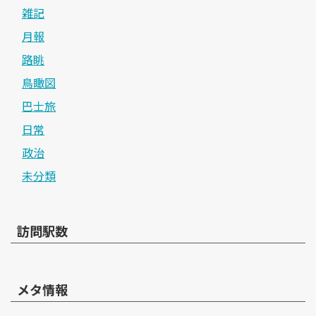
雑記
月報
路眺
鳥瞰図
巴士旅
日常
政治
未分類
訪問駅数
メタ情報