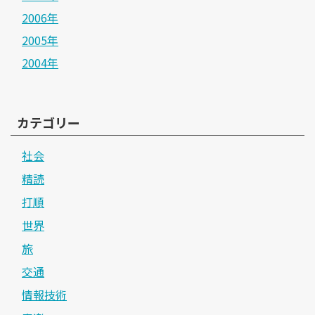
2006年
2005年
2004年
カテゴリー
社会
精読
打順
世界
旅
交通
情報技術