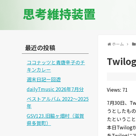
思考維持装置
ホーム
最近の投稿
Twil
ココナッツと青唐辛子のチ
キンカレー
週末日記ー回遊
dailyTmusic 2026年7月分
Views: 71
ベストアルバム 2022～2025
7月30日、
年
うとしたもの
GSV123.旧脇ヶ畑村（滋賀
たということ
県多賀町）
本日Twil
をTwilo