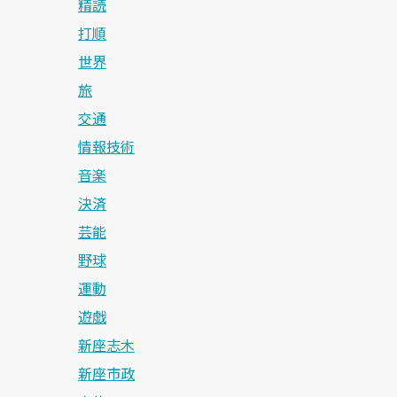
精読
打順
世界
旅
交通
情報技術
音楽
決済
芸能
野球
運動
遊戯
新座志木
新座市政