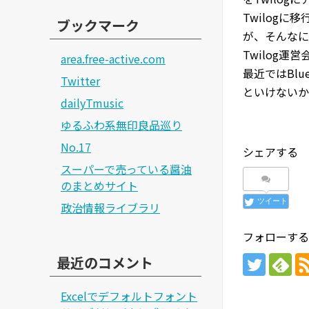
Twilog
ブックマーク
が、そんなに
Twilog
area.free-active.com
最近ではBl
Twitter
といけないか
dailyTmusic
ゆるふわ系無印良品巡り
No.17
シェアする
スーパーで売っている醤油
のまとめサイト
ツイート
政治情報ライブラリ
フォローする
最近のコメント
Excelでデフォルトフォント