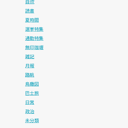
自炊
読書
夏時間
選挙特集
通勤特集
無印珈竰
雑記
月報
路眺
鳥瞰図
巴士旅
日常
政治
未分類