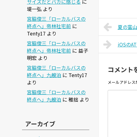
サイズだとバカに感じる
に
堤一弘
より
宮脇俊三「ローカルバスの
終点へ」帝林社宅前
に
夏の富
Tenty17
より
宮脇俊三「ローカルバスの
iOSのAT
終点へ」帝林社宅前
に
益子
明宏
より
宮脇俊三「ローカルバスの
コメント
終点へ」九艘泊
に
Tenty17
より
メールアドレス
宮脇俊三「ローカルバスの
終点へ」九艘泊
に
稚拙
より
アーカイブ