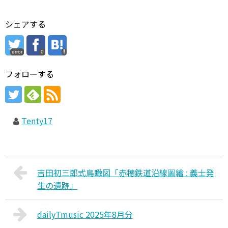
シェアする
error
0
フォローする
Tenty17
吉田初三郎式鳥瞰図「赤穂鉄道沿線圗繪 : 義士発
生の遺跡」
dailyTmusic 2025年8月分