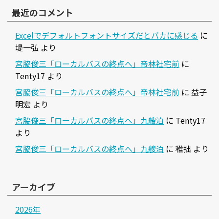
最近のコメント
Excelでデフォルトフォントサイズだとバカに感じる
に
堤一弘
より
宮脇俊三「ローカルバスの終点へ」帝林社宅前
に
Tenty17
より
宮脇俊三「ローカルバスの終点へ」帝林社宅前
に
益子
明宏
より
宮脇俊三「ローカルバスの終点へ」九艘泊
に
Tenty17
より
宮脇俊三「ローカルバスの終点へ」九艘泊
に
稚拙
より
アーカイブ
2026年