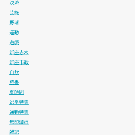
決済
芸能
野球
運動
遊戯
新座志木
新座市政
自炊
読書
夏時間
選挙特集
通勤特集
無印珈竰
雑記