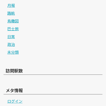
月報
路眺
鳥瞰図
巴士旅
日常
政治
未分類
訪問駅数
メタ情報
ログイン