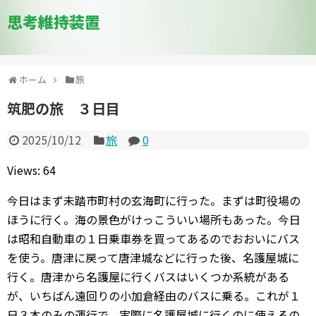
思考維持装置
ホーム
旅
筑肥の旅 ３日目
2025/10/12
旅
0
Views: 64
今日はまず未踏市町村の玄海町に行った。まずは町役場の
ほうに行く。海の景色がけっこういい場所もあった。今日
は昭和自動車の１日乗車券を買ってあるのでおおいにバス
を使う。唐津に戻って唐津城などに行った後、名護屋城に
行く。唐津から名護屋に行くバスはいくつか系統がある
が、いちばん遠回りの小加倉経由のバスに乗る。これが１
日３本のみの運行で、実際に名護屋城に行くのに使えるの