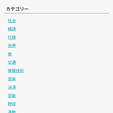
カテゴリー
社会
精読
打順
世界
旅
交通
情報技術
音楽
決済
芸能
野球
運動