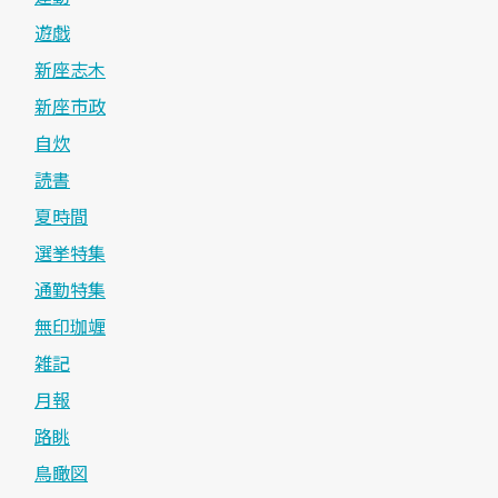
遊戯
新座志木
新座市政
自炊
読書
夏時間
選挙特集
通勤特集
無印珈竰
雑記
月報
路眺
鳥瞰図