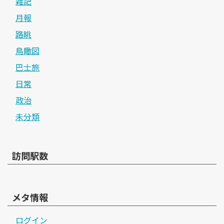
雑記
月報
路眺
鳥瞰図
巴士旅
日常
政治
未分類
訪問駅数
メタ情報
ログイン