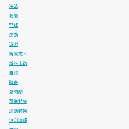
決済
芸能
野球
運動
遊戯
新座志木
新座市政
自炊
読書
夏時間
選挙特集
通勤特集
無印珈竰