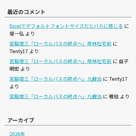
最近のコメント
Excelでデフォルトフォントサイズだとバカに感じる
に
堤一弘
より
宮脇俊三「ローカルバスの終点へ」帝林社宅前
に
Tenty17
より
宮脇俊三「ローカルバスの終点へ」帝林社宅前
に
益子
明宏
より
宮脇俊三「ローカルバスの終点へ」九艘泊
に
Tenty17
より
宮脇俊三「ローカルバスの終点へ」九艘泊
に
稚拙
より
アーカイブ
2026年